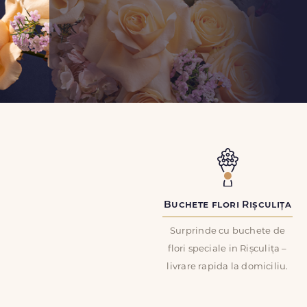
Buchete flori Rișculița
Surprinde cu buchete de
flori speciale in Rișculița –
livrare rapida la domiciliu.