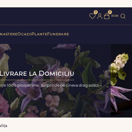
0
0
ron
 nastere
Ocazii
Plante
Funerare
 Livrare la Domiciliu
anție 100% prospețime. Surprinde pe cineva drag astăzi –
lița