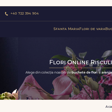
+40 722 394 904
Sfanta Maria
Flori de vara
Buc
Flori Online Rișculi
Alege din colecția noastră de
buchete de flori
și
aranja
Aca