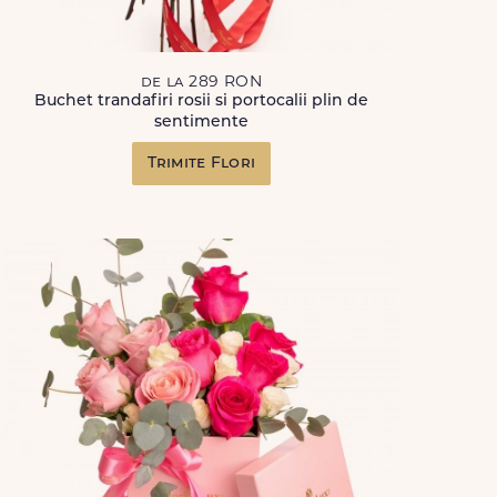
de la 289 RON
Buchet trandafiri rosii si portocalii plin de
sentimente
Trimite Flori