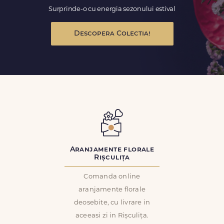
Surprinde-o cu energia sezonului estival
Descopera Colectia!
Aranjamente florale
Rișculița
Comanda online
aranjamente florale
deosebite, cu livrare in
aceeasi zi in Rișculița.