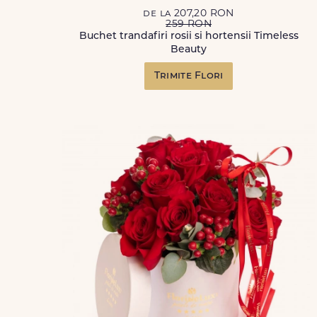
de la 207,20 RON
259 RON
Buchet trandafiri rosii si hortensii Timeless
Beauty
Trimite Flori