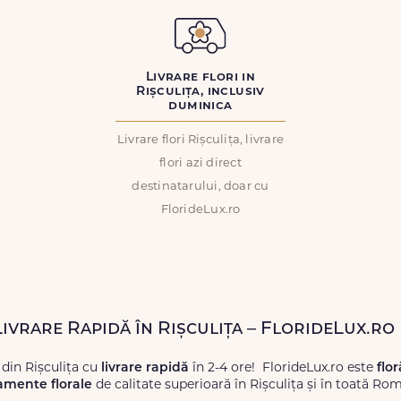
Livrare flori in
Rișculița, inclusiv
duminica
Livrare flori Rișculița, livrare
flori azi direct
destinatarului, doar cu
FlorideLux.ro
Livrare Rapidă în Rișculița – FlorideLux.ro
 din Rișculița cu
livrare rapidă
în 2-4 ore! FlorideLux.ro este
flor
amente florale
de calitate superioară în Rișculița și în toată Ro