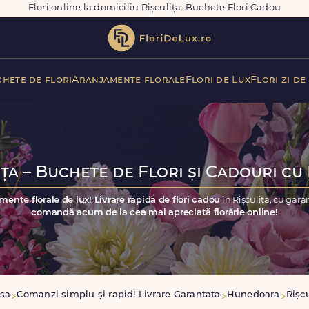
Flori online la domiciliu Rișculița. Buchete Flori Cadou
hete de flori
Aranjamente florale
Flori de Lux
Flori zi de
ța – Buchete de Flori și Cadouri cu
mente florale de lux! Livrare rapidă de flori cadou
în Rișculița, cu gar
comandă acum de la cea mai apreciată florărie online!
sa
Comanzi simplu și rapid! Livrare Garantata
Hunedoara
Rișcu