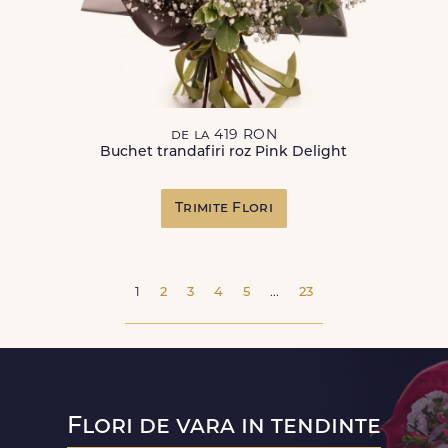
de la 419 RON
Buchet trandafiri roz Pink Delight
Trimite Flori
1
2
3
4
5
...
23
Flori de vara in tendinte