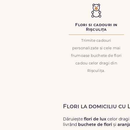
Flori si cadouri in
Rișculița
Trimite cadouri
personalizate si cele mai
frumoase buchete de flori
cadou celor dragi din
Rișculița.
Flori la domiciliu cu 
Dăruiește
flori de lux
celor dragi
livrând
buchete de flori
și
aranj