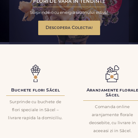
Flori de vara in tendinte
Surprinde-o cu energia sezonului estival
Descopera Colectia!
Buchete flori Săcel
Aranjamente floral
Săcel
Surprinde cu buchete de
Comanda online
flori speciale in Săcel –
aranjamente florale
livrare rapida la domiciliu.
deosebite, cu livrare in
aceeasi zi in Săcel.