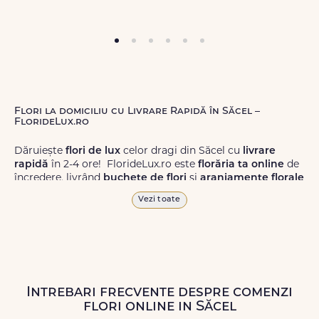
Flori la domiciliu cu Livrare Rapidă în Săcel –
FlorideLux.ro
Dăruiește
flori de lux
celor dragi din Săcel cu
livrare
rapidă
în 2-4 ore! FlorideLux.ro este
florăria ta online
de
încredere, livrând
buchete de flori
și
aranjamente florale
de calitate superioară în Săcel și în toată România.
Vezi toate
Alege dintr-o gamă largă de
flori
proaspete, pentru orice
ocazie, și comanda-le
online!
Cu FlorideLux.ro, primești
garanția unei livrări prompte și a unor
flori
care vor face
impresie.
Intrebari frecvente despre comenzi
Livrăm buchete de flori
chiar și în
weekend
, pentru ca tu
flori online in Săcel
să poți adresa un gest frumos atunci când ai nevoie.