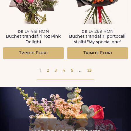
de la 419 RON
de la 269 RON
Buchet trandafiri roz Pink
Buchet trandafiri portocalii
Delight
si albi "My special one"
Trimite Flori
Trimite Flori
1
2
3
4
5
...
23