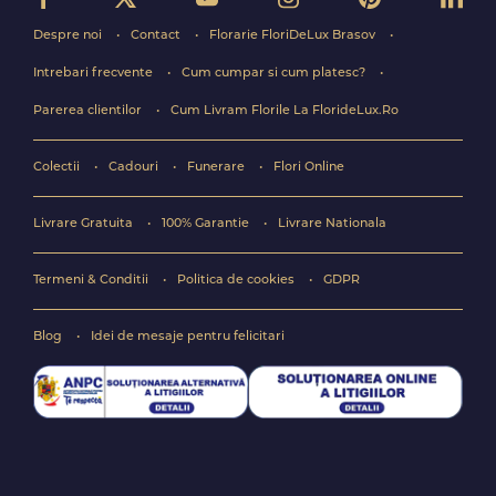
Despre noi
Contact
Florarie FloriDeLux Brasov
Intrebari frecvente
Cum cumpar si cum platesc?
Parerea clientilor
Cum Livram Florile La FlorideLux.Ro
Colectii
Cadouri
Funerare
Flori Online
Livrare Gratuita
100% Garantie
Livrare Nationala
Termeni & Conditii
Politica de cookies
GDPR
Blog
Idei de mesaje pentru felicitari