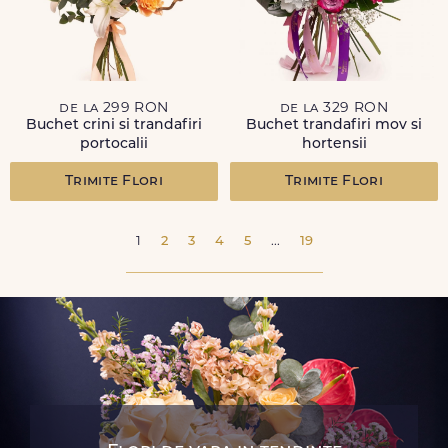
de la 299 RON
de la 329 RON
Buchet crini si trandafiri
Buchet trandafiri mov si
portocalii
hortensii
Trimite Flori
Trimite Flori
1
2
3
4
5
...
19