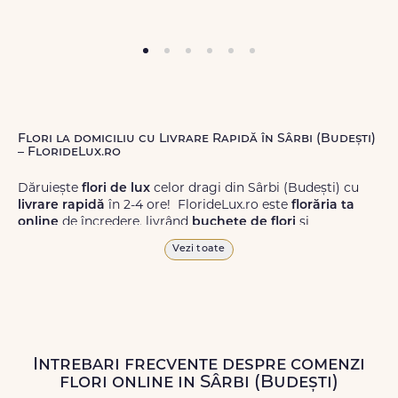
Flori la domiciliu cu Livrare Rapidă în Sârbi (Budești)
– FlorideLux.ro
Dăruiește
flori de lux
celor dragi din Sârbi (Budești) cu
livrare rapidă
în 2-4 ore! FlorideLux.ro este
florăria ta
online
de încredere, livrând
buchete de flori
și
aranjamente florale
de calitate superioară în Sârbi
Vezi toate
(Budești) și în toată România.
Alege dintr-o gamă largă de
flori
proaspete, pentru orice
ocazie, și comanda-le
online!
Cu FlorideLux.ro, primești
garanția unei livrări prompte și a unor
flori
care vor face
impresie.
Intrebari frecvente despre comenzi
flori online in Sârbi (Budești)
Livrăm buchete de flori
chiar și în
weekend
, pentru ca tu