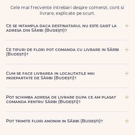
să poți adresa un gest frumos atunci când ai nevoie.
Cele mai frecvente intrebari despre comenzi, cont si
livrare, explicate pe scurt.
Ce se intampla daca destinatarul nu este gasit la
adresa din Sârbi (Budești)?
Curierul nostru incearca sa contacteze destinatarul la
numarul de telefon oferit. Daca nu poate preda comanda,
Ce tipuri de flori pot comanda cu livrare in Sârbi
te contactam pentru o solutie rapida (reprogramare sau
(Budești)?
alta adresa in Sârbi (Budești).
Poti comanda buchete si aranjamente florale pentru
aniversari, onomastici, sarbatori, evenimente speciale sau
Cum se face livrarea in localitatile mai
gesturi spontane, toate create din flori naturale proaspete.
indepartate de Sârbi (Budești)?
De la clasicii trandafiri, la flori de sezon si soiuri exotice,
pe toate le gasesti pe floridelux.ro.
Pentru localitatile indepartate, livrarea se face prin curierii
nostri dedicati sau ai optiunea de livrare la cutie, prin
Pot schimba adresa de livrare dupa ce am plasat
firma de curierat, cu un cost mai avantajos si ambalare
comanda pentru Sârbi (Budești)?
speciala pentru transport sigur.
Da, daca buchetul nu a fost deja predat curierului.
Contacteaza-ne cat mai rapid si actualizam detaliile de
Pot trimite flori anonim in Sârbi (Budești)?
livrare pentru Sârbi (Budești).
Da, poti opta pentru livrare anonima, iar destinatarul va