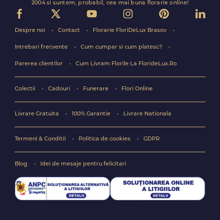
2004 si suntem, probabil, cea mai buna florarie online!
Despre noi
Contact
Florarie FloriDeLux Brasov
Intrebari frecvente
Cum cumpar si cum platesc?
Parerea clientilor
Cum Livram Florile La FlorideLux.Ro
Colectii
Cadouri
Funerare
Flori Online
Livrare Gratuita
100% Garantie
Livrare Nationala
Termeni & Conditii
Politica de cookies
GDPR
Blog
Idei de mesaje pentru felicitari