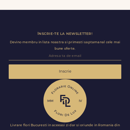
primi comanda fara datele tale. Mesajul de pe felicitare
ramane optional si il poti personaliza.
Inscrie-te la newsletter!
Devino membru in lista noastra si primesti saptamanal cele mai
bune oferte.
Inscrie
Livrare flori Bucuresti in aceeasi zi dar si oriunde in Romania din