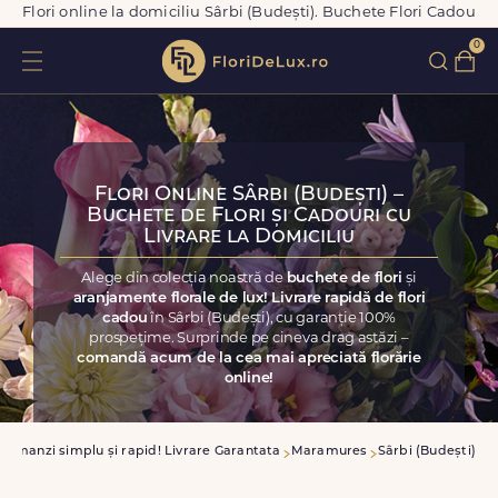
Flori online la domiciliu Sârbi (Budești). Buchete Flori Cadou
0
Flori Online Sârbi (Budești) –
Buchete de Flori și Cadouri cu
Livrare la Domiciliu
Alege din colecția noastră de
buchete de flori
și
aranjamente florale de lux! Livrare rapidă de flori
cadou
în Sârbi (Budești), cu garanție 100%
prospețime. Surprinde pe cineva drag astăzi –
comandă acum de la cea mai apreciată florărie
online!
Comanzi simplu și rapid! Livrare Garantata
Maramures
Sârbi (Budești)