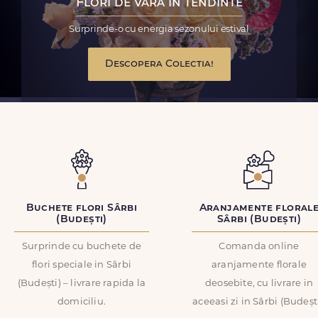
Flori de vara in tendinte
Surprinde-o cu energia sezonului estival
Descopera Colectia!
Buchete flori Sârbi
Aranjamente floral
(Budești)
Sârbi (Budești)
Surprinde cu buchete de
Comanda online
flori speciale in Sârbi
aranjamente florale
(Budești) – livrare rapida la
deosebite, cu livrare in
domiciliu.
aceeasi zi in Sârbi (Budești