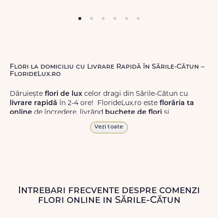
Flori la domiciliu cu Livrare Rapidă în Sările-Cătun –
FlorideLux.ro
Dăruiește
flori de lux
celor dragi din Sările-Cătun cu
livrare rapidă
în 2-4 ore! FlorideLux.ro este
florăria ta
online
de încredere, livrând
buchete de flori
și
aranjamente florale
de calitate superioară în Sările-Cătun
Vezi toate
și în toată România.
Alege dintr-o gamă largă de
flori
proaspete, pentru orice
ocazie, și comanda-le
online!
Cu FlorideLux.ro, primești
garanția unei livrări prompte și a unor
flori
care vor face
impresie.
Intrebari frecvente despre comenzi
flori online in Sările-Cătun
Livrăm buchete de flori
chiar și în
weekend
, pentru ca tu
să poți adresa un gest frumos atunci când ai nevoie.