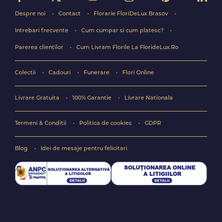
Despre noi
Contact
Florarie FloriDeLux Brasov
Intrebari frecvente
Cum cumpar si cum platesc?
Parerea clientilor
Cum Livram Florile La FlorideLux.Ro
Colectii
Cadouri
Funerare
Flori Online
Livrare Gratuita
100% Garantie
Livrare Nationala
Termeni & Conditii
Politica de cookies
GDPR
Blog
Idei de mesaje pentru felicitari