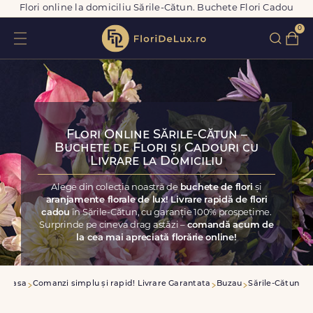
Flori online la domiciliu Sările-Cătun. Buchete Flori Cadou
0
Flori Online Sările-Cătun –
Buchete de Flori și Cadouri cu
Livrare la Domiciliu
Alege din colecția noastră de
buchete de flori
și
aranjamente florale de lux! Livrare rapidă de flori
cadou
în Sările-Cătun, cu garanție 100% prospețime.
Surprinde pe cineva drag astăzi –
comandă acum de
la cea mai apreciată florărie online!
Acasa
Comanzi simplu și rapid! Livrare Garantata
Buzau
Sările-Cătun