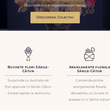
Surprinde-o cu energia sezonului estival
Descopera Colectia!
Buchete flori Sările-
Aranjamente floral
Cătun
Sările-Cătun
Surprinde cu buchete de
Comanda online
flori speciale in Sările-Cătun
aranjamente florale
– livrare rapida la domiciliu.
deosebite, cu livrare in
aceeasi zi in Sările-Cătun