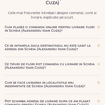
Cuza)
să poți adresa un gest frumos atunci când ai nevoie.
Cele mai frecvente intrebari despre comenzi, cont si
livrare, explicate pe scurt.
Cum plasez o comanda online pentru livrare flori
in Scheia (Alexandru Ioan Cuza)?
Comanda se plaseaza online, rapid si simplu, alegand
produsul dorit, data si intervalul de livrare si adresa din
Ce se intampla daca destinatarul nu este gasit la
Scheia (Alexandru Ioan Cuza). sau poti plasa comanda
adresa din Scheia (Alexandru Ioan Cuza)?
telefonic, la nr. +40 722 394 904.
Curierul nostru incearca sa contacteze destinatarul la
numarul de telefon oferit. Daca nu poate preda comanda,
Ce tipuri de flori pot comanda cu livrare in Scheia
te contactam pentru o solutie rapida (reprogramare sau
(Alexandru Ioan Cuza)?
alta adresa in Scheia (Alexandru Ioan Cuza).
Poti comanda buchete si aranjamente florale pentru
aniversari, onomastici, sarbatori, evenimente speciale sau
Cum se face livrarea in localitatile mai
gesturi spontane, toate create din flori naturale proaspete.
indepartate de Scheia (Alexandru Ioan Cuza)?
De la clasicii trandafiri, la flori de sezon si soiuri exotice,
pe toate le gasesti pe floridelux.ro.
Pentru localitatile indepartate, livrarea se face prin curierii
nostri dedicati sau ai optiunea de livrare la cutie, prin
Pot schimba adresa de livrare dupa ce am plasat
firma de curierat, cu un cost mai avantajos si ambalare
comanda pentru Scheia (Alexandru Ioan Cuza)?