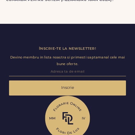
speciala pentru transport sigur.
Da, daca buchetul nu a fost deja predat curierului.
Contacteaza-ne cat mai rapid si actualizam detaliile de
livrare pentru Scheia (Alexandru Ioan Cuza).
Inscrie-te la newsletter!
Devino membru in lista noastra si primesti saptamanal cele mai
bune oferte.
Inscrie