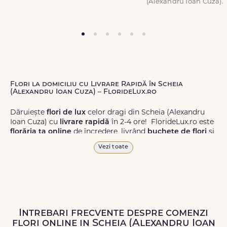
(Alexandru Ioan Cuza).
Flori la domiciliu cu Livrare Rapidă în Scheia
(Alexandru Ioan Cuza) – FlorideLux.ro
Dăruiește
flori de lux
celor dragi din Scheia (Alexandru
Ioan Cuza) cu
livrare rapidă
în 2-4 ore! FlorideLux.ro este
florăria ta online
de încredere, livrând
buchete de flori
și
aranjamente florale
de calitate superioară în Scheia
Vezi toate
(Alexandru Ioan Cuza) și în toată România.
Alege dintr-o gamă largă de
flori
proaspete, pentru orice
ocazie, și comanda-le
online!
Cu FlorideLux.ro, primești
garanția unei livrări prompte și a unor
flori
care vor face
impresie.
Intrebari frecvente despre comenzi
flori online in Scheia (Alexandru Ioan
Livrăm buchete de flori
chiar și în
weekend
, pentru ca tu