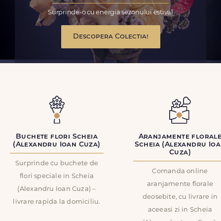
Surprinde-o cu energia sezonului estival
Descopera Colectia!
Buchete flori Scheia
Aranjamente floral
(Alexandru Ioan Cuza)
Scheia (Alexandru Io
Cuza)
Surprinde cu buchete de
Comanda online
flori speciale in Scheia
aranjamente florale
(Alexandru Ioan Cuza) –
deosebite, cu livrare in
livrare rapida la domiciliu.
aceeasi zi in Scheia