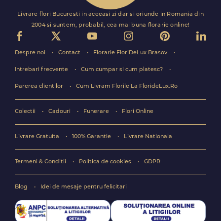
Livrare flori Bucuresti in aceeasi zi dar si oriunde in Romania din
2004 si suntem, probabil, cea mai buna florarie online!
Despre noi
Contact
Florarie FloriDeLux Brasov
Intrebari frecvente
Cum cumpar si cum platesc?
Parerea clientilor
Cum Livram Florile La FlorideLux.Ro
Colectii
Cadouri
Funerare
Flori Online
Livrare Gratuita
100% Garantie
Livrare Nationala
Termeni & Conditii
Politica de cookies
GDPR
Blog
Idei de mesaje pentru felicitari