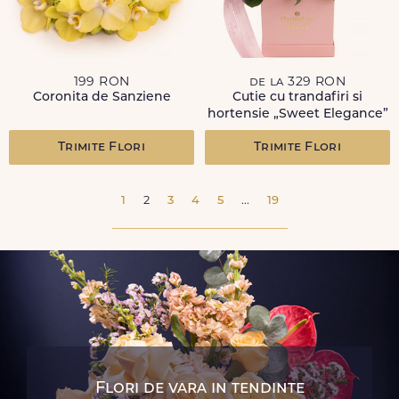
199 RON
de la 329 RON
Coronita de Sanziene
Cutie cu trandafiri si
hortensie „Sweet Elegance”
Trimite Flori
Trimite Flori
1
2
3
4
5
...
19
Flori de vara in tendinte