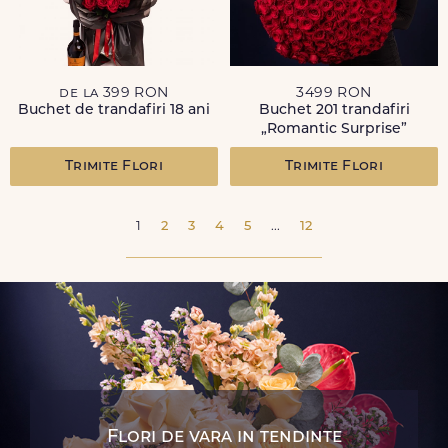
de la 399 RON
3499 RON
Buchet de trandafiri 18 ani
Buchet 201 trandafiri
„Romantic Surprise”
Trimite Flori
Trimite Flori
1
2
3
4
5
...
12
Flori de vara in tendinte