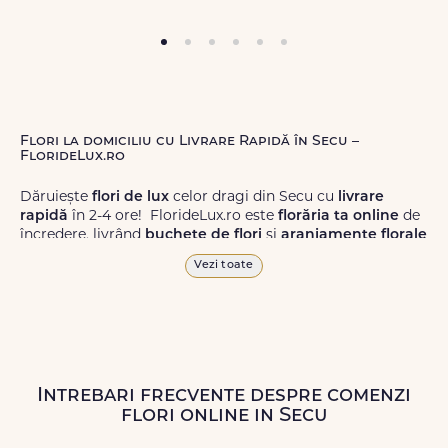
Flori la domiciliu cu Livrare Rapidă în Secu –
FlorideLux.ro
Dăruiește
flori de lux
celor dragi din Secu cu
livrare
rapidă
în 2-4 ore! FlorideLux.ro este
florăria ta online
de
încredere, livrând
buchete de flori
și
aranjamente florale
de calitate superioară în Secu și în toată România.
Vezi toate
Alege dintr-o gamă largă de
flori
proaspete, pentru orice
ocazie, și comanda-le
online!
Cu FlorideLux.ro, primești
garanția unei livrări prompte și a unor
flori
care vor face
impresie.
Intrebari frecvente despre comenzi
Livrăm buchete de flori
chiar și în
weekend
, pentru ca tu
flori online in Secu
să poți adresa un gest frumos atunci când ai nevoie.