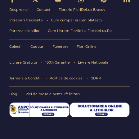
Despre noi
Contact
Florarie FloriDeLux Brasov
Intrebari frecvente
Cum cumpar si cum platesc?
Parerea clientilor
Cum Livram Florile La FlorideLux.Ro
Colectii
Cadouri
Funerare
Flori Online
Livrare Gratuita
100% Garantie
Livrare Nationala
Termeni & Conditii
Politica de cookies
GDPR
Blog
Idei de mesaje pentru felicitari