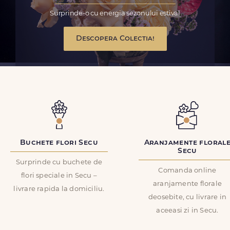
Surprinde-o cu energia sezonului estival
Descopera Colectia!
Buchete flori Secu
Aranjamente floral
Secu
Surprinde cu buchete de
Comanda online
flori speciale in Secu –
aranjamente florale
livrare rapida la domiciliu.
deosebite, cu livrare in
aceeasi zi in Secu.