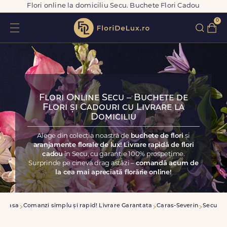
Flori online la domiciliu Secu. Buchete Flori Cadou
0
Flori Online Secu – Buchete de
Flori și Cadouri cu Livrare la
Domiciliu
Alege din colecția noastră de
buchete de flori
și
aranjamente florale de lux! Livrare rapidă de flori
cadou
în Secu, cu garanție 100% prospețime.
Surprinde pe cineva drag astăzi –
comandă acum de
la cea mai apreciată florărie online!
Acasa
Comanzi simplu și rapid! Livrare Garantata
Caras-Severin
Secu