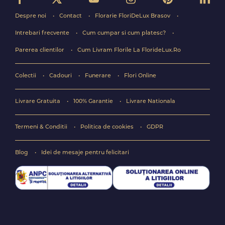
Despre noi
Contact
Florarie FloriDeLux Brasov
Intrebari frecvente
Cum cumpar si cum platesc?
Parerea clientilor
Cum Livram Florile La FlorideLux.Ro
Colectii
Cadouri
Funerare
Flori Online
Livrare Gratuita
100% Garantie
Livrare Nationala
Termeni & Conditii
Politica de cookies
GDPR
Blog
Idei de mesaje pentru felicitari