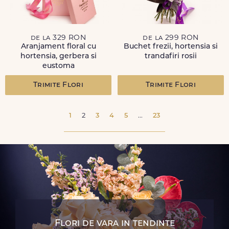
de la 329 RON
de la 299 RON
Aranjament floral cu
Buchet frezii, hortensia si
hortensia, gerbera si
trandafiri rosii
eustoma
Trimite Flori
Trimite Flori
1
2
3
4
5
...
23
Flori de vara in tendinte