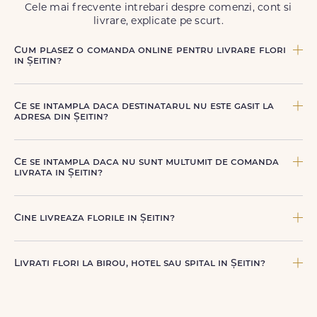
Cele mai frecvente intrebari despre comenzi, cont si
livrare, explicate pe scurt.
Cum plasez o comanda online pentru livrare flori
in Șeitin?
Comanda se plaseaza online, rapid si simplu, alegand
produsul dorit, data si intervalul de livrare si adresa din
Ce se intampla daca destinatarul nu este gasit la
Șeitin. sau poti plasa comanda telefonic, la nr. +40 722 394
adresa din Șeitin?
904.
Curierul nostru incearca sa contacteze destinatarul la
numarul de telefon oferit. Daca nu poate preda comanda,
Ce se intampla daca nu sunt multumit de comanda
te contactam pentru o solutie rapida (reprogramare sau
livrata in Șeitin?
alta adresa in Șeitin.
FloriDeLux ofera garantie 100% multumit sau banii inapoi,
astfel incat poti comanda fara griji.
Cine livreaza florile in Șeitin?
Florile sunt livrate prin curieri proprii FloriDeLux, si prin
parteneri de incredere, pentru a asigura manipulare
Livrati flori la birou, hotel sau spital in Șeitin?
corecta, punctualitate si o experienta premium la livrare.
Da, livram la adrese rezidentiale si comerciale din Șeitin,
inclusiv receptii sau birouri. Te rugam sa adaugi detalii