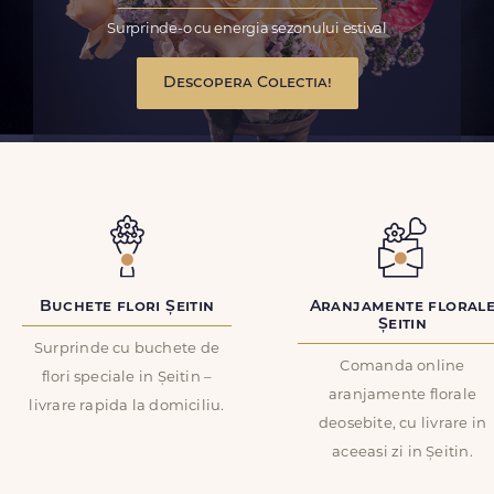
Surprinde-o cu energia sezonului estival
Descopera Colectia!
Buchete flori Șeitin
Aranjamente floral
Șeitin
Surprinde cu buchete de
Comanda online
flori speciale in Șeitin –
aranjamente florale
livrare rapida la domiciliu.
deosebite, cu livrare in
aceeasi zi in Șeitin.