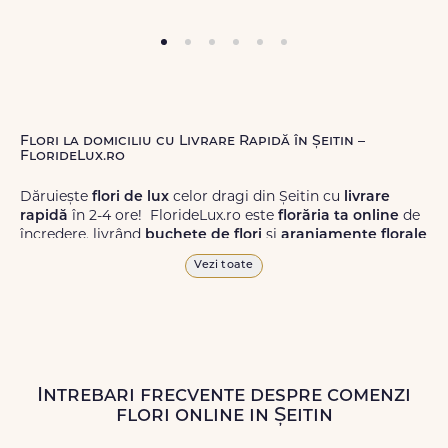
Flori la domiciliu cu Livrare Rapidă în Șeitin –
FlorideLux.ro
Dăruiește
flori de lux
celor dragi din Șeitin cu
livrare
rapidă
în 2-4 ore! FlorideLux.ro este
florăria ta online
de
încredere, livrând
buchete de flori
și
aranjamente florale
de calitate superioară în Șeitin și în toată România.
Vezi toate
Alege dintr-o gamă largă de
flori
proaspete, pentru orice
ocazie, și comanda-le
online!
Cu FlorideLux.ro, primești
garanția unei livrări prompte și a unor
flori
care vor face
impresie.
Intrebari frecvente despre comenzi
Livrăm buchete de flori
chiar și în
weekend
, pentru ca tu
flori online in Șeitin
să poți adresa un gest frumos atunci când ai nevoie.