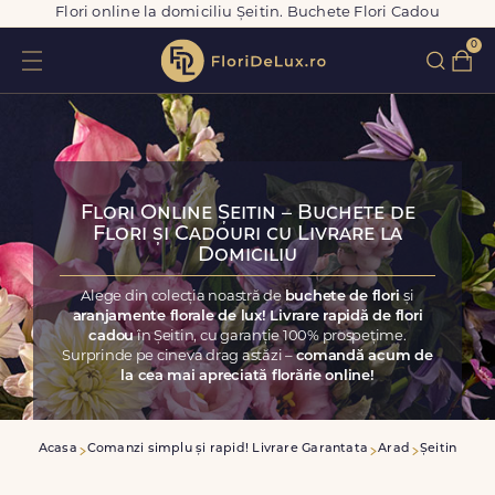
Flori online la domiciliu Șeitin. Buchete Flori Cadou
0
Flori Online Șeitin – Buchete de
Flori și Cadouri cu Livrare la
Domiciliu
Alege din colecția noastră de
buchete de flori
și
aranjamente florale de lux! Livrare rapidă de flori
cadou
în Șeitin, cu garanție 100% prospețime.
Surprinde pe cineva drag astăzi –
comandă acum de
la cea mai apreciată florărie online!
Acasa
Comanzi simplu și rapid! Livrare Garantata
Arad
Șeitin