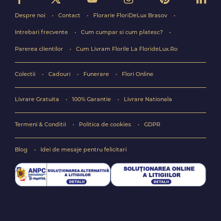
Despre noi
Contact
Florarie FloriDeLux Brasov
Intrebari frecvente
Cum cumpar si cum platesc?
Parerea clientilor
Cum Livram Florile La FlorideLux.Ro
Colectii
Cadouri
Funerare
Flori Online
Livrare Gratuita
100% Garantie
Livrare Nationala
Termeni & Conditii
Politica de cookies
GDPR
Blog
Idei de mesaje pentru felicitari