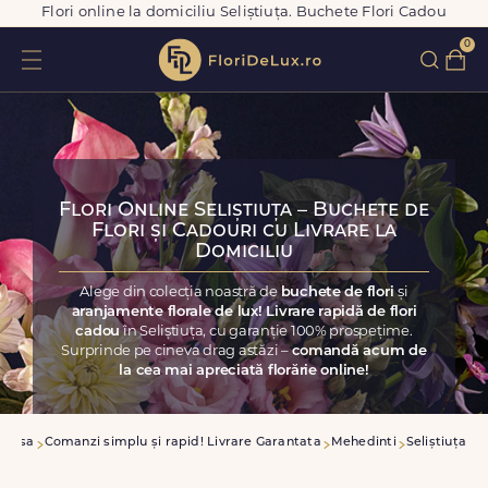
Flori online la domiciliu Seliștiuța. Buchete Flori Cadou
0
Flori Online Seliștiuța – Buchete de
Flori și Cadouri cu Livrare la
Domiciliu
Alege din colecția noastră de
buchete de flori
și
aranjamente florale de lux! Livrare rapidă de flori
cadou
în Seliștiuța, cu garanție 100% prospețime.
Surprinde pe cineva drag astăzi –
comandă acum de
la cea mai apreciată florărie online!
Acasa
Comanzi simplu și rapid! Livrare Garantata
Mehedinti
Seliștiuța