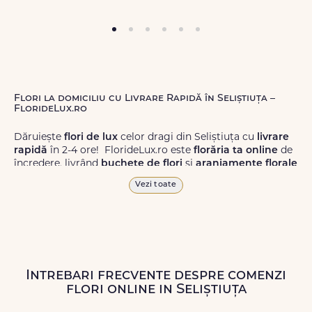
Flori la domiciliu cu Livrare Rapidă în Seliștiuța –
FlorideLux.ro
Dăruiește
flori de lux
celor dragi din Seliștiuța cu
livrare
rapidă
în 2-4 ore! FlorideLux.ro este
florăria ta online
de
încredere, livrând
buchete de flori
și
aranjamente florale
de calitate superioară în Seliștiuța și în toată România.
Vezi toate
Alege dintr-o gamă largă de
flori
proaspete, pentru orice
ocazie, și comanda-le
online!
Cu FlorideLux.ro, primești
garanția unei livrări prompte și a unor
flori
care vor face
impresie.
Intrebari frecvente despre comenzi
Livrăm buchete de flori
chiar și în
weekend
, pentru ca tu
flori online in Seliștiuța
să poți adresa un gest frumos atunci când ai nevoie.