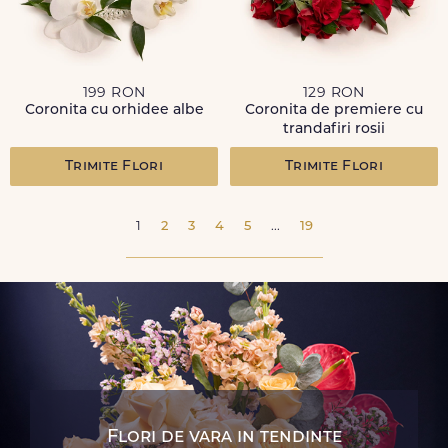
199 RON
129 RON
Coronita cu orhidee albe
Coronita de premiere cu
trandafiri rosii
Trimite Flori
Trimite Flori
1
2
3
4
5
...
19
Flori de vara in tendinte