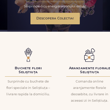
Surprinde-o cu energia sezonului estival
Descopera Colectia!
Buchete flori
Aranjamente floral
Seliștiuța
Seliștiuța
Surprinde cu buchete de
Comanda online
flori speciale in Seliștiuța –
aranjamente florale
livrare rapida la domiciliu.
deosebite, cu livrare in
aceeasi zi in Seliștiuța.