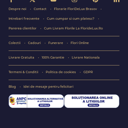
Despre noi
Contact
Florarie FloriDeLux Brasov
Intrebari frecvente
Cum cumpar si cum platesc?
Parerea clientilor
Cum Livram Florile La FlorideLux.Ro
Colectii
Cadouri
Funerare
Flori Online
Livrare Gratuita
100% Garantie
Livrare Nationala
Termeni & Conditii
Politica de cookies
GDPR
Blog
Idei de mesaje pentru felicitari