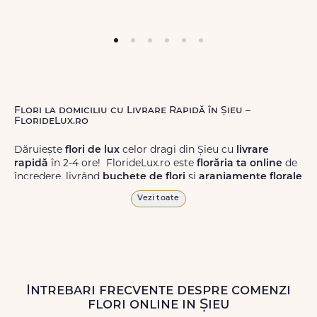
Flori la domiciliu cu Livrare Rapidă în Șieu –
FlorideLux.ro
Dăruiește
flori de lux
celor dragi din Șieu cu
livrare
rapidă
în 2-4 ore! FlorideLux.ro este
florăria ta online
de
încredere, livrând
buchete de flori
și
aranjamente florale
de calitate superioară în Șieu și în toată România.
Vezi toate
Alege dintr-o gamă largă de
flori
proaspete, pentru orice
ocazie, și comanda-le
online!
Cu FlorideLux.ro, primești
garanția unei livrări prompte și a unor
flori
care vor face
impresie.
Intrebari frecvente despre comenzi
Livrăm buchete de flori
chiar și în
weekend
, pentru ca tu
flori online in Șieu
să poți adresa un gest frumos atunci când ai nevoie.