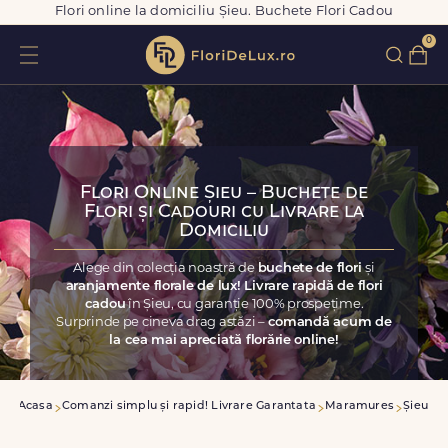
Flori online la domiciliu Șieu. Buchete Flori Cadou
0
Flori Online Șieu – Buchete de
Flori și Cadouri cu Livrare la
Domiciliu
Alege din colecția noastră de
buchete de flori
și
aranjamente florale de lux! Livrare rapidă de flori
cadou
în Șieu, cu garanție 100% prospețime.
Surprinde pe cineva drag astăzi –
comandă acum de
la cea mai apreciată florărie online!
Acasa
Comanzi simplu și rapid! Livrare Garantata
Maramures
Șieu