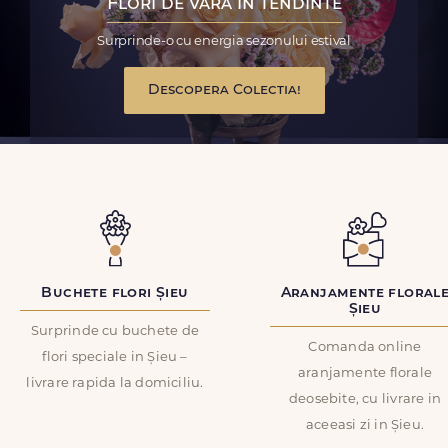
Flori de vara in tendinte
Surprinde-o cu energia sezonului estival
Descopera Colectia!
Buchete flori Șieu
Aranjamente floral
Șieu
Surprinde cu buchete de
Comanda online
flori speciale in Șieu –
aranjamente florale
livrare rapida la domiciliu.
deosebite, cu livrare in
aceeasi zi in Șieu.