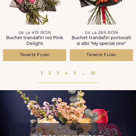
de la 419 RON
de la 269 RON
Buchet trandafiri roz Pink
Buchet trandafiri portocalii
Delight
si albi "My special one"
Trimite Flori
Trimite Flori
1
2
3
4
5
...
23