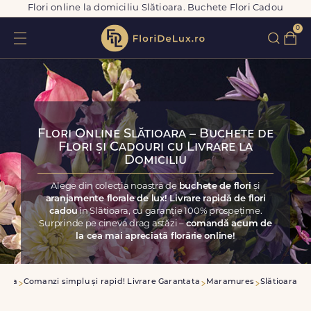
Flori online la domiciliu Slătioara. Buchete Flori Cadou
0
Flori Online Slătioara – Buchete de
Flori și Cadouri cu Livrare la
Domiciliu
Alege din colecția noastră de
buchete de flori
și
aranjamente florale de lux! Livrare rapidă de flori
cadou
în Slătioara, cu garanție 100% prospețime.
Surprinde pe cineva drag astăzi –
comandă acum de
la cea mai apreciată florărie online!
casa
Comanzi simplu și rapid! Livrare Garantata
Maramures
Slătioara