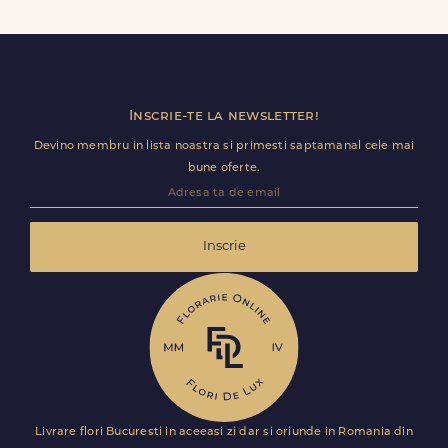
primi comanda fara datele tale. Mesajul de pe felicitare
ramane optional si il poti personaliza.
Inscrie-te la newsletter!
Devino membru in lista noastra si primesti saptamanal cele mai
bune oferte.
Inscrie
Livrare flori Bucuresti in aceeasi zi dar si oriunde in Romania din