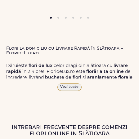
Flori la domiciliu cu Livrare Rapidă în Slătioara –
FlorideLux.ro
Dăruiește
flori de lux
celor dragi din Slătioara cu
livrare
rapidă
în 2-4 ore! FlorideLux.ro este
florăria ta online
de
încredere, livrând
buchete de flori
și
aranjamente florale
de calitate superioară în Slătioara și în toată România.
Vezi toate
Alege dintr-o gamă largă de
flori
proaspete, pentru orice
ocazie, și comanda-le
online!
Cu FlorideLux.ro, primești
garanția unei livrări prompte și a unor
flori
care vor face
impresie.
Intrebari frecvente despre comenzi
Livrăm buchete de flori
chiar și în
weekend
, pentru ca tu
flori online in Slătioara
să poți adresa un gest frumos atunci când ai nevoie.