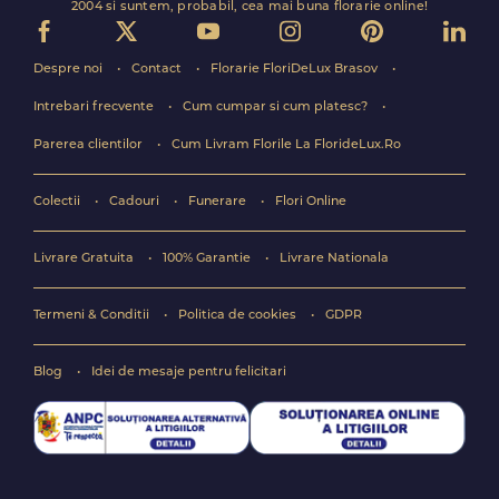
2004 si suntem, probabil, cea mai buna florarie online!
Despre noi
Contact
Florarie FloriDeLux Brasov
Intrebari frecvente
Cum cumpar si cum platesc?
Parerea clientilor
Cum Livram Florile La FlorideLux.Ro
Colectii
Cadouri
Funerare
Flori Online
Livrare Gratuita
100% Garantie
Livrare Nationala
Termeni & Conditii
Politica de cookies
GDPR
Blog
Idei de mesaje pentru felicitari