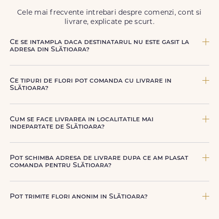
Cele mai frecvente intrebari despre comenzi, cont si
livrare, explicate pe scurt.
Ce se intampla daca destinatarul nu este gasit la
adresa din Slătioara?
Curierul nostru incearca sa contacteze destinatarul la
numarul de telefon oferit. Daca nu poate preda comanda,
Ce tipuri de flori pot comanda cu livrare in
te contactam pentru o solutie rapida (reprogramare sau
Slătioara?
alta adresa in Slătioara.
Poti comanda buchete si aranjamente florale pentru
aniversari, onomastici, sarbatori, evenimente speciale sau
Cum se face livrarea in localitatile mai
gesturi spontane, toate create din flori naturale proaspete.
indepartate de Slătioara?
De la clasicii trandafiri, la flori de sezon si soiuri exotice,
pe toate le gasesti pe floridelux.ro.
Pentru localitatile indepartate, livrarea se face prin curierii
nostri dedicati sau ai optiunea de livrare la cutie, prin
Pot schimba adresa de livrare dupa ce am plasat
firma de curierat, cu un cost mai avantajos si ambalare
comanda pentru Slătioara?
speciala pentru transport sigur.
Da, daca buchetul nu a fost deja predat curierului.
Contacteaza-ne cat mai rapid si actualizam detaliile de
Pot trimite flori anonim in Slătioara?
livrare pentru Slătioara.
Da, poti opta pentru livrare anonima, iar destinatarul va