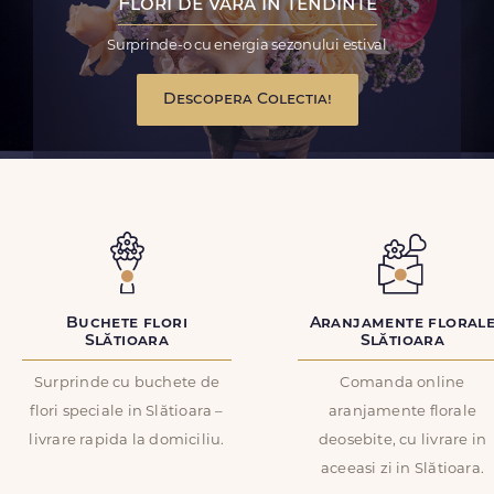
Flori de vara in tendinte
Surprinde-o cu energia sezonului estival
Descopera Colectia!
Buchete flori
Aranjamente floral
Slătioara
Slătioara
Surprinde cu buchete de
Comanda online
flori speciale in Slătioara –
aranjamente florale
livrare rapida la domiciliu.
deosebite, cu livrare in
aceeasi zi in Slătioara.