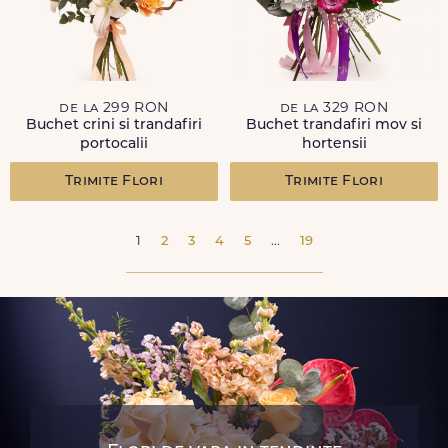
de la 299 RON
de la 329 RON
Buchet crini si trandafiri
Buchet trandafiri mov si
portocalii
hortensii
Trimite Flori
Trimite Flori
1
2
3
4
5
...
19