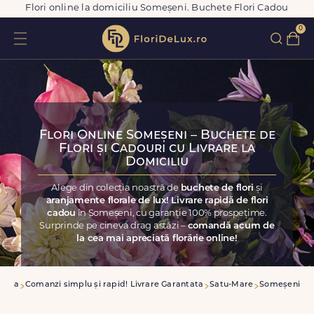
Flori online la domiciliu Someșeni. Buchete Flori Cadou
0
Flori Online Someșeni – Buchete de
Flori și Cadouri cu Livrare la
Domiciliu
Alege din colecția noastră de
buchete de flori
și
aranjamente florale de lux! Livrare rapidă de flori
cadou
în Someșeni, cu garanție 100% prospețime.
Surprinde pe cineva drag astăzi –
comandă acum de
la cea mai apreciată florărie online!
casa
Comanzi simplu și rapid! Livrare Garantata
Satu-Mare
Someșeni