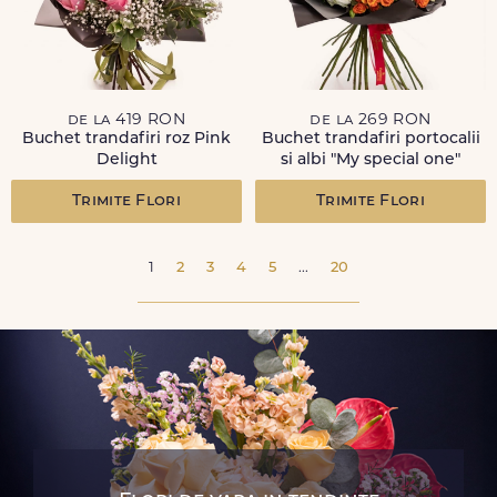
de la 419 RON
de la 269 RON
Buchet trandafiri roz Pink
Buchet trandafiri portocalii
Delight
si albi "My special one"
Trimite Flori
Trimite Flori
1
2
3
4
5
...
20