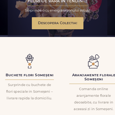
Flori de vara in tendinte
Surprinde-o cu energia sezonului estival
Descopera Colectia!
Buchete flori Someșeni
Aranjamente floral
Someșeni
Surprinde cu buchete de
Comanda online
flori speciale in Someșeni –
aranjamente florale
livrare rapida la domiciliu.
deosebite, cu livrare in
aceeasi zi in Someșeni.