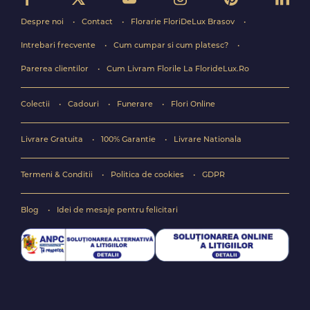
Despre noi
Contact
Florarie FloriDeLux Brasov
Intrebari frecvente
Cum cumpar si cum platesc?
Parerea clientilor
Cum Livram Florile La FlorideLux.Ro
Colectii
Cadouri
Funerare
Flori Online
Livrare Gratuita
100% Garantie
Livrare Nationala
Termeni & Conditii
Politica de cookies
GDPR
Blog
Idei de mesaje pentru felicitari