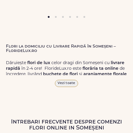
Flori la domiciliu cu Livrare Rapidă în Someșeni –
FlorideLux.ro
Dăruiește
flori de lux
celor dragi din Someșeni cu
livrare
rapidă
în 2-4 ore! FlorideLux.ro este
florăria ta online
de
încredere, livrând
buchete de flori
și
aranjamente florale
de calitate superioară în Someșeni și în toată România.
Vezi toate
Alege dintr-o gamă largă de
flori
proaspete, pentru orice
ocazie, și comanda-le
online!
Cu FlorideLux.ro, primești
garanția unei livrări prompte și a unor
flori
care vor face
impresie.
Intrebari frecvente despre comenzi
Livrăm buchete de flori
chiar și în
weekend
, pentru ca tu
flori online in Someșeni
să poți adresa un gest frumos atunci când ai nevoie.