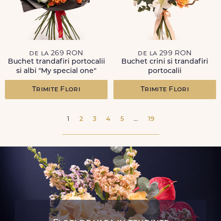
de la 269 RON
de la 299 RON
Buchet trandafiri portocalii
Buchet crini si trandafiri
si albi "My special one"
portocalii
Trimite Flori
Trimite Flori
1
2
3
4
5
...
19