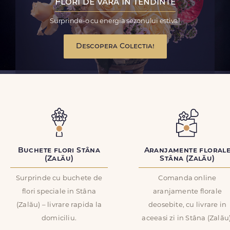
Flori de vara in tendinte
Surprinde-o cu energia sezonului estival
Descopera Colectia!
Buchete flori Stâna
Aranjamente floral
(Zalău)
Stâna (Zalău)
Surprinde cu buchete de
Comanda online
flori speciale in Stâna
aranjamente florale
(Zalău) – livrare rapida la
deosebite, cu livrare in
domiciliu.
aceeasi zi in Stâna (Zalău)