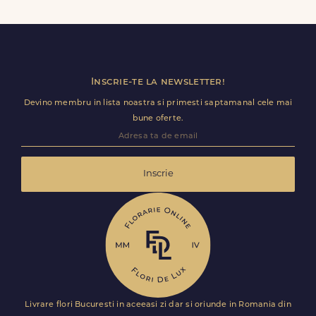
tale.
in [LOCALITATE], in aceleasi conditii de rapiditate si
calitate. Este solutia ideala pentru surprize de weekend
sau ocazii speciale neprevazute.
Inscrie-te la newsletter!
Devino membru in lista noastra si primesti saptamanal cele mai
bune oferte.
Inscrie
Livrare flori Bucuresti in aceeasi zi dar si oriunde in Romania din