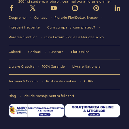
2004 si suntem, probabil, cea mai buna florarie online!
Despre noi
Contact
Florarie FloriDeLux Brasov
Intrebari frecvente
Cum cumpar si cum platesc?
Parerea clientilor
Cum Livram Florile La FlorideLux.Ro
Colectii
Cadouri
Funerare
Flori Online
Livrare Gratuita
100% Garantie
Livrare Nationala
Termeni & Conditii
Politica de cookies
GDPR
Blog
Idei de mesaje pentru felicitari