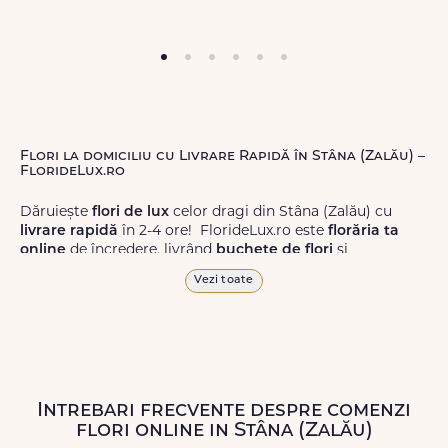
Flori la domiciliu cu Livrare Rapidă în Stâna (Zalău) –
FlorideLux.ro
Dăruiește
flori de lux
celor dragi din Stâna (Zalău) cu
livrare rapidă
în 2-4 ore! FlorideLux.ro este
florăria ta
online
de încredere, livrând
buchete de flori
și
aranjamente florale
de calitate superioară în Stâna
Vezi toate
(Zalău) și în toată România.
Alege dintr-o gamă largă de
flori
proaspete, pentru orice
ocazie, și comanda-le
online!
Cu FlorideLux.ro, primești
garanția unei livrări prompte și a unor
flori
care vor face
impresie.
Intrebari frecvente despre comenzi
flori online in Stâna (Zalău)
Livrăm buchete de flori
chiar și în
weekend
, pentru ca tu