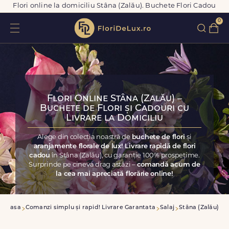
Flori online la domiciliu Stâna (Zalău). Buchete Flori Cadou
0
Flori Online Stâna (Zalău) –
Buchete de Flori și Cadouri cu
Livrare la Domiciliu
Alege din colecția noastră de
buchete de flori
și
aranjamente florale de lux! Livrare rapidă de flori
cadou
în Stâna (Zalău), cu garanție 100% prospețime.
Surprinde pe cineva drag astăzi –
comandă acum de
la cea mai apreciată florărie online!
Acasa
Comanzi simplu și rapid! Livrare Garantata
Salaj
Stâna (Zalău)