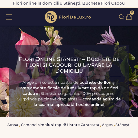
Flori online la domiciliu Stănești. Buchete Flori Cadou
0
Flori Online Stănești – Buchete de
Flori și Cadouri cu Livrare la
Domiciliu
Alege din colecția noastră de
buchete de flori
și
aranjamente florale de lux! Livrare rapidă de flori
cadou
în Stănești, cu garanție 100% prospețime.
Surprinde pe cineva drag astăzi –
comandă acum de
la cea mai apreciată florărie online!
Acasa
Comanzi simplu și rapid! Livrare Garantata
Arges
Stănești