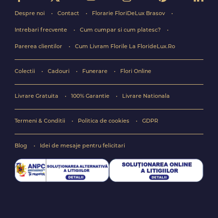
Despre noi
Contact
Florarie FloriDeLux Brasov
Intrebari frecvente
Cum cumpar si cum platesc?
Parerea clientilor
Cum Livram Florile La FlorideLux.Ro
Colectii
Cadouri
Funerare
Flori Online
Livrare Gratuita
100% Garantie
Livrare Nationala
Termeni & Conditii
Politica de cookies
GDPR
Blog
Idei de mesaje pentru felicitari