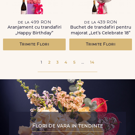
de la 499 RON
de la 439 RON
Aranjament cu trandafiri
Buchet de trandafiri pentru
„Happy Birthday”
majorat „Let’s Celebrate 18”
Trimite Flori
Trimite Flori
1
2
3
4
5
...
14
Flori de vara in tendinte