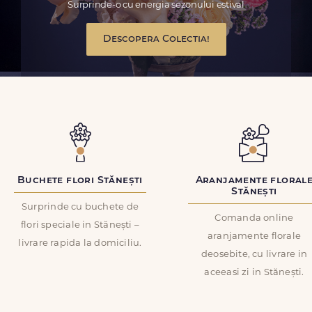
Surprinde-o cu energia sezonului estival
Descopera Colectia!
Buchete flori Stănești
Aranjamente floral
Stănești
Surprinde cu buchete de
Comanda online
flori speciale in Stănești –
aranjamente florale
livrare rapida la domiciliu.
deosebite, cu livrare in
aceeasi zi in Stănești.