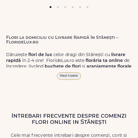
Flori la domiciliu cu Livrare Rapidă în Stănești –
FlorideLux.ro
Dăruiește
flori de lux
celor dragi din Stănești cu
livrare
rapidă
în 2-4 ore! FlorideLux.ro este
florăria ta online
de
încredere, livrând
buchete de flori
și
aranjamente florale
de calitate superioară în Stănești și în toată România.
Vezi toate
Alege dintr-o gamă largă de
flori
proaspete, pentru orice
ocazie, și comanda-le
online!
Cu FlorideLux.ro, primești
garanția unei livrări prompte și a unor
flori
care vor face
impresie.
Intrebari frecvente despre comenzi
Livrăm buchete de flori
chiar și în
weekend
, pentru ca tu
flori online in Stănești
să poți adresa un gest frumos atunci când ai nevoie.
Cele mai frecvente intrebari despre comenzi, cont si