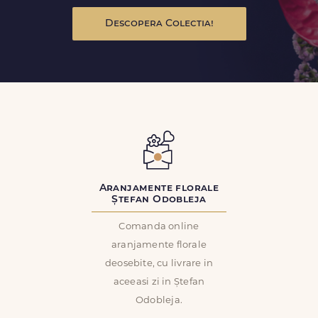
Descopera Colectia!
Aranjamente florale
Ștefan Odobleja
Comanda online
aranjamente florale
deosebite, cu livrare in
aceeasi zi in Ștefan
Odobleja.