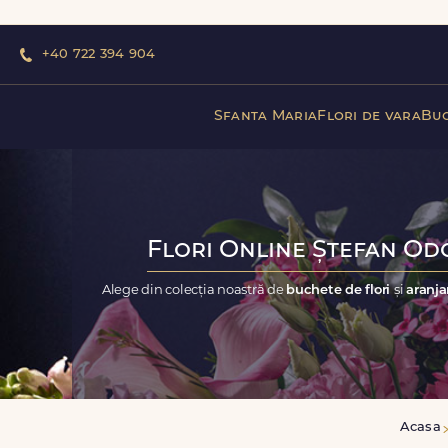
+40 722 394 904
Sfanta Maria
Flori de vara
Buc
Flori Online Ștefan Odo
Alege din colecția noastră de
buchete de flori
și
aranja
Acasa