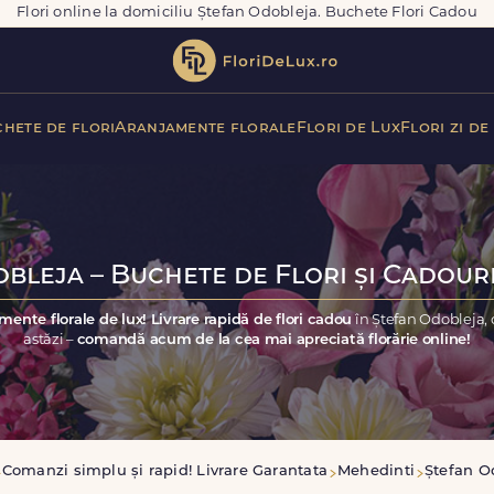
Flori online la domiciliu Ștefan Odobleja. Buchete Flori Cadou
hete de flori
Aranjamente florale
Flori de Lux
Flori zi de
bleja – Buchete de Flori și Cadouri
mente florale de lux! Livrare rapidă de flori cadou
în Ștefan Odobleja,
astăzi –
comandă acum de la cea mai apreciată florărie online!
Comanzi simplu și rapid! Livrare Garantata
Mehedinti
Ștefan O