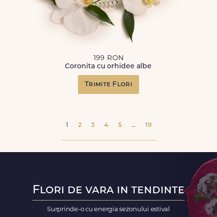
199 RON
Coronita cu orhidee albe
Trimite Flori
1
2
3
4
5
...
19
Flori de vara in tendinte
Surprinde-o cu energia sezonului estival