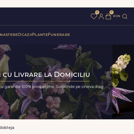
0
0
ron
 nastere
Ocazii
Plante
Funerare
 cu Livrare la Domiciliu
 cu garanție 100% prospețime. Surprinde pe cineva drag
dobleja