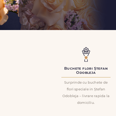
Buchete flori Ștefan
Odobleja
Surprinde cu buchete de
flori speciale in Ștefan
Odobleja – livrare rapida la
domiciliu.