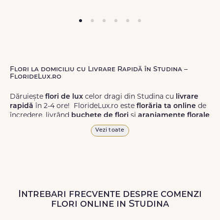
Flori la domiciliu cu Livrare Rapidă în Studina –
FlorideLux.ro
Dăruiește
flori de lux
celor dragi din Studina cu
livrare
rapidă
în 2-4 ore! FlorideLux.ro este
florăria ta online
de
încredere, livrând
buchete de flori
și
aranjamente florale
de calitate superioară în Studina și în toată România.
Vezi toate
Alege dintr-o gamă largă de
flori
proaspete, pentru orice
ocazie, și comanda-le
online!
Cu FlorideLux.ro, primești
garanția unei livrări prompte și a unor
flori
care vor face
impresie.
Intrebari frecvente despre comenzi
Livrăm buchete de flori
chiar și în
weekend
, pentru ca tu
flori online in Studina
să poți adresa un gest frumos atunci când ai nevoie.