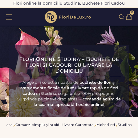
Flori online la domiciliu Studina. Buchete Flori Cadou
0
Flori Online Studina – Buchete de
Flori și Cadouri cu Livrare la
Domiciliu
Alege din colecția noastră de
buchete de flori
și
aranjamente florale de lux! Livrare rapidă de flori
cadou
în Studina, cu garanție 100% prospețime.
Surprinde pe cineva drag astăzi –
comandă acum de
la cea mai apreciată florărie online!
Acasa
Comanzi simplu și rapid! Livrare Garantata
Mehedinti
Studina