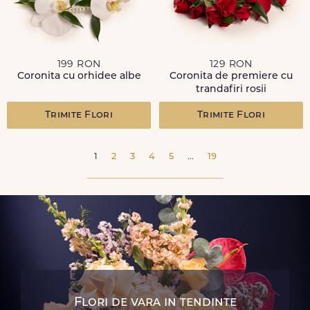
199 RON
129 RON
Coronita cu orhidee albe
Coronita de premiere cu
trandafiri rosii
Trimite Flori
Trimite Flori
1
2
3
4
5
...
19
Flori de vara in tendinte