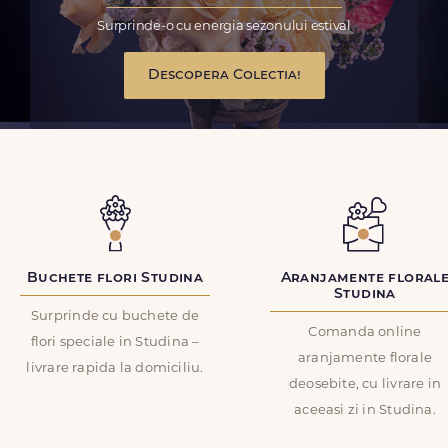
Surprinde-o cu energia sezonului estival
Descopera Colectia!
Buchete flori Studina
Aranjamente floral
Studina
Surprinde cu buchete de
Comanda online
flori speciale in Studina –
aranjamente florale
livrare rapida la domiciliu.
deosebite, cu livrare in
aceeasi zi in Studina.