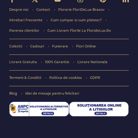
Despre noi
Contact
Florarie FloriDeLux Brasov
Intrebari frecvente
Cum cumpar si cum platesc?
Parerea clientilor
Cum Livram Florile La FlorideLux.Ro
Colectii
Cadouri
Funerare
Flori Online
Livrare Gratuita
100% Garantie
Livrare Nationala
Termeni & Conditii
Politica de cookies
GDPR
Blog
Idei de mesaje pentru felicitari