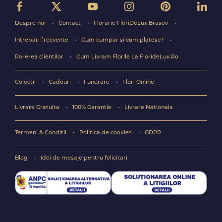
Despre noi
Contact
Florarie FloriDeLux Brasov
Intrebari frecvente
Cum cumpar si cum platesc?
Parerea clientilor
Cum Livram Florile La FlorideLux.Ro
Colectii
Cadouri
Funerare
Flori Online
Livrare Gratuita
100% Garantie
Livrare Nationala
Termeni & Conditii
Politica de cookies
GDPR
Blog
Idei de mesaje pentru felicitari