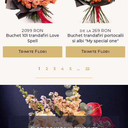
2099 RON
de la 269 RON
Buchet 101 trandafiri Love
Buchet trandafiri portocalii
Spell
si albi "My special one"
Trimite Flori
Trimite Flori
1
2
3
4
5
...
22