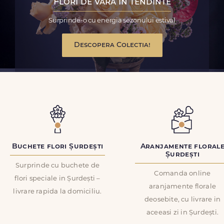
Flori de vara in tendinte
Surprinde-o cu energia sezonului estival
Descopera Colectia!
Buchete flori Șurdești
Aranjamente floral
Șurdești
Surprinde cu buchete de
Comanda online
flori speciale in Șurdești –
aranjamente florale
livrare rapida la domiciliu.
deosebite, cu livrare in
aceeasi zi in Șurdești.