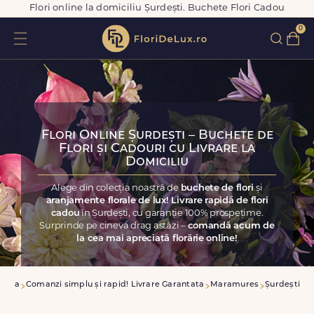
Flori online la domiciliu Șurdești. Buchete Flori Cadou
0
Flori Online Șurdești – Buchete de
Flori și Cadouri cu Livrare la
Domiciliu
Alege din colecția noastră de
buchete de flori
și
aranjamente florale de lux! Livrare rapidă de flori
cadou
în Șurdești, cu garanție 100% prospețime.
Surprinde pe cineva drag astăzi –
comandă acum de
la cea mai apreciată florărie online!
casa
Comanzi simplu și rapid! Livrare Garantata
Maramures
Șurdești