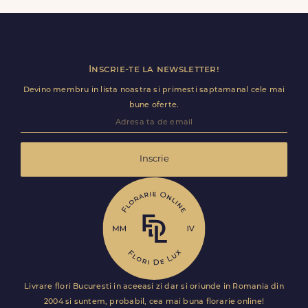
detalii utile (nume receptie, etaj, salon) ca livrarea sa
decurga fara intarzieri.
Inscrie-te la newsletter!
Devino membru in lista noastra si primesti saptamanal cele mai
bune oferte.
Inscrie
Livrare flori Bucuresti in aceeasi zi dar si oriunde in Romania din
2004 si suntem, probabil, cea mai buna florarie online!