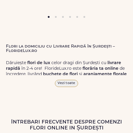
Flori la domiciliu cu Livrare Rapidă în Șurdești –
FlorideLux.ro
Dăruiește
flori de lux
celor dragi din Șurdești cu
livrare
rapidă
în 2-4 ore! FlorideLux.ro este
florăria ta online
de
încredere, livrând
buchete de flori
și
aranjamente florale
de calitate superioară în Șurdești și în toată România.
Vezi toate
Alege dintr-o gamă largă de
flori
proaspete, pentru orice
ocazie, și comanda-le
online!
Cu FlorideLux.ro, primești
garanția unei livrări prompte și a unor
flori
care vor face
impresie.
Intrebari frecvente despre comenzi
Livrăm buchete de flori
chiar și în
weekend
, pentru ca tu
flori online in Șurdești
să poți adresa un gest frumos atunci când ai nevoie.