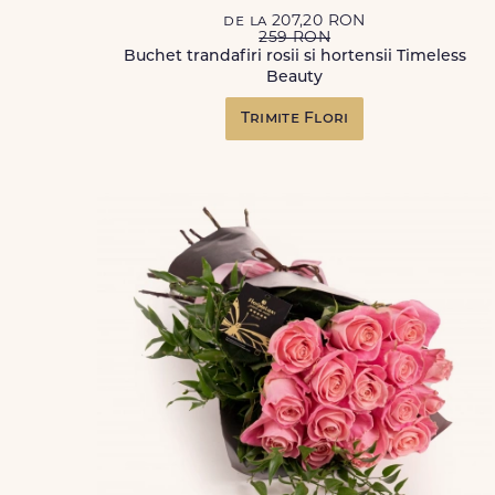
de la 207,20 RON
259 RON
Buchet trandafiri rosii si hortensii Timeless
Beauty
Trimite Flori