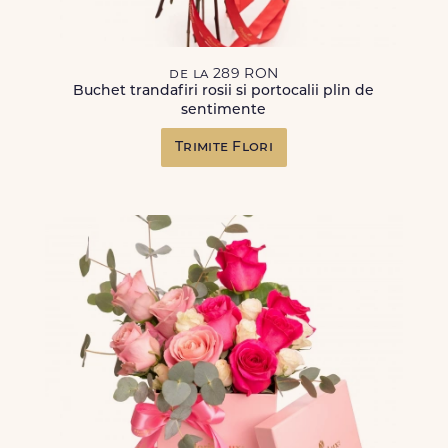
de la 289 RON
Buchet trandafiri rosii si portocalii plin de
sentimente
Trimite Flori