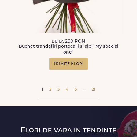
de la 269 RON
Buchet trandafiri portocalii si albi "My special
one"
Trimite Flori
1
2
3
4
5
...
21
Flori de vara in tendinte