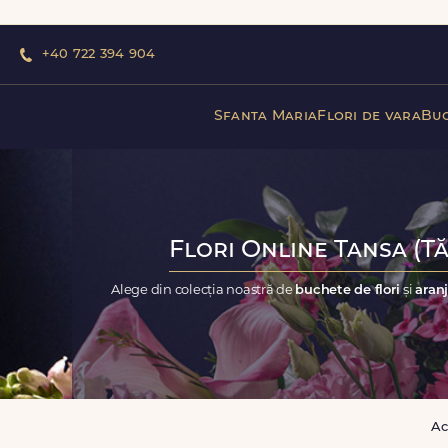
+40 722 394 904
Sfanta Maria
Flori de vara
Buc
Flori Online Tansa (Tă
Alege din colecția noastră de
buchete de flori
și
aranj
Ac