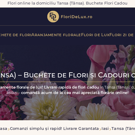
Flori online la domiciliu Tansa (Tănsa). Buchete Flori Cadou
hete de flori
Aranjamente florale
Flori de Lux
Flori zi de
nsa) – Buchete de Flori și Cadouri 
amente florale de lux! Livrare rapidă de flori cadou
în Tansa (Tănsa), 
astăzi –
comandă acum de la cea mai apreciată florărie online!
asa
Comanzi simplu și rapid! Livrare Garantata
Iasi
Tansa (Tăn