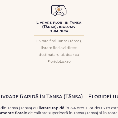
Livrare flori in Tansa
(Tănsa), inclusiv
duminica
Livrare flori Tansa (Tănsa),
livrare flori azi direct
destinatarului, doar cu
FlorideLux.ro
Livrare Rapidă în Tansa (Tănsa) – FlorideLu
 din Tansa (Tănsa) cu
livrare rapidă
în 2-4 ore! FlorideLux.ro est
amente florale
de calitate superioară în Tansa (Tănsa) și în toat