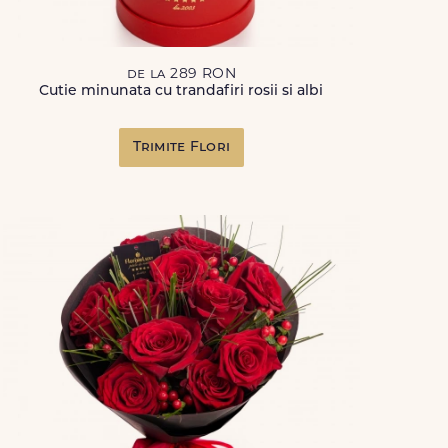
de la 289 RON
Cutie minunata cu trandafiri rosii si albi
Trimite Flori