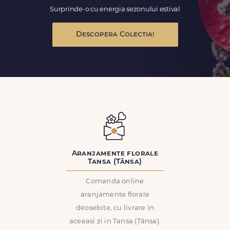
Surprinde-o cu energia sezonului estival
Descopera Colectia!
Aranjamente florale
Tansa (Tănsa)
Comanda online
aranjamente florale
deosebite, cu livrare in
aceeasi zi in Tansa (Tănsa).