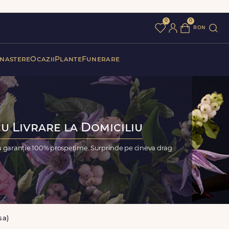
0
0
ron
 nastere
Ocazii
Plante
Funerare
cu Livrare la Domiciliu
cu garanție 100% prospețime. Surprinde pe cineva drag
sa)