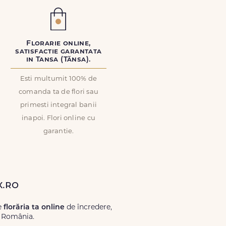
Florarie online,
satisfactie garantata
in Tansa (Tănsa).
Esti multumit 100% de
comanda ta de flori sau
primesti integral banii
inapoi. Flori online cu
garantie.
x.ro
e
florăria ta online
de încredere,
ă România.