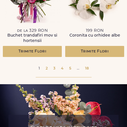
de la 329 RON
199 RON
Buchet trandafiri mov si
Coronita cu orhidee albe
hortensii
Trimite Flori
Trimite Flori
1
2
3
4
5
...
18