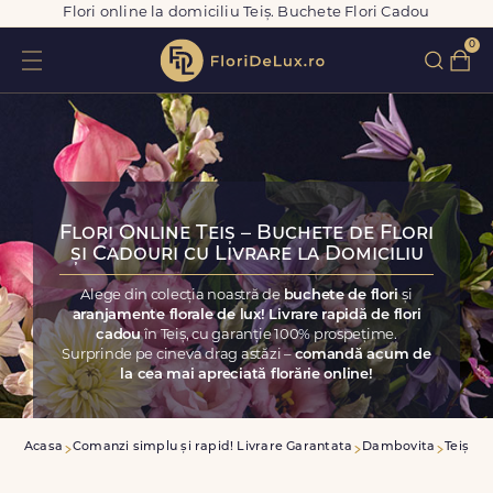
Flori online la domiciliu Teiș. Buchete Flori Cadou
0
Flori Online Teiș – Buchete de Flori
și Cadouri cu Livrare la Domiciliu
Alege din colecția noastră de
buchete de flori
și
aranjamente florale de lux! Livrare rapidă de flori
cadou
în Teiș, cu garanție 100% prospețime.
Surprinde pe cineva drag astăzi –
comandă acum de
la cea mai apreciată florărie online!
Acasa
Comanzi simplu și rapid! Livrare Garantata
Dambovita
Teiș