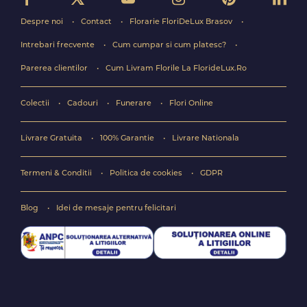
Despre noi
Contact
Florarie FloriDeLux Brasov
Intrebari frecvente
Cum cumpar si cum platesc?
Parerea clientilor
Cum Livram Florile La FlorideLux.Ro
Colectii
Cadouri
Funerare
Flori Online
Livrare Gratuita
100% Garantie
Livrare Nationala
Termeni & Conditii
Politica de cookies
GDPR
Blog
Idei de mesaje pentru felicitari