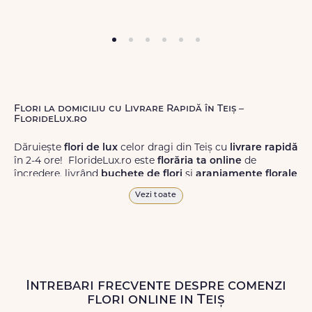
Flori la domiciliu cu Livrare Rapidă în Teiș –
FlorideLux.ro
Dăruiește
flori de lux
celor dragi din Teiș cu
livrare rapidă
în 2-4 ore! FlorideLux.ro este
florăria ta online
de
încredere, livrând
buchete de flori
și
aranjamente florale
de calitate superioară în Teiș și în toată România.
Vezi toate
Alege dintr-o gamă largă de
flori
proaspete, pentru orice
ocazie, și comanda-le
online!
Cu FlorideLux.ro, primești
garanția unei livrări prompte și a unor
flori
care vor face
impresie.
Intrebari frecvente despre comenzi
Livrăm buchete de flori
chiar și în
weekend
, pentru ca tu
flori online in Teiș
să poți adresa un gest frumos atunci când ai nevoie.