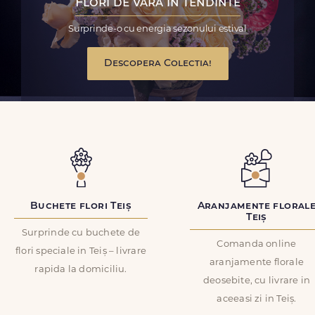
Flori de vara in tendinte
Surprinde-o cu energia sezonului estival
Descopera Colectia!
Buchete flori Teiș
Aranjamente floral
Teiș
Surprinde cu buchete de
Comanda online
flori speciale in Teiș – livrare
aranjamente florale
rapida la domiciliu.
deosebite, cu livrare in
aceeasi zi in Teiș.