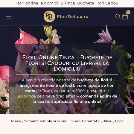
Flori online la domiciliu Tinca. Buchete Flori Cadou
0
Flori Online Tinca – Buchete de
Flori și Cadouri cu Livrare la
Domiciliu
Alege din colecția noastră de
buchete de flori
și
aranjamente florale de lux! Livrare rapidă de flori
cadou
în Tinca, cu garanție 100% prospețime.
Surprinde pe cineva drag astăzi –
comandă acum de
la cea mai apreciată florărie online!
Acasa
Comanzi simplu și rapid! Livrare Garantata
Bihor
Tinca