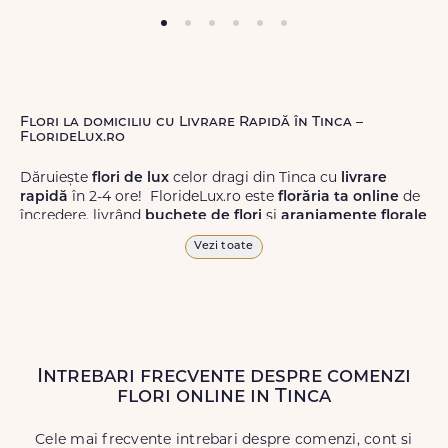
Flori la domiciliu cu Livrare Rapidă în Tinca –
FlorideLux.ro
Dăruiește
flori de lux
celor dragi din Tinca cu
livrare
rapidă
în 2-4 ore! FlorideLux.ro este
florăria ta online
de
încredere, livrând
buchete de flori
și
aranjamente florale
de calitate superioară în Tinca și în toată România.
Vezi toate
Alege dintr-o gamă largă de
flori
proaspete, pentru orice
ocazie, și comanda-le
online!
Cu FlorideLux.ro, primești
garanția unei livrări prompte și a unor
flori
care vor face
impresie.
Intrebari frecvente despre comenzi
Livrăm buchete de flori
chiar și în
weekend
, pentru ca tu
flori online in Tinca
să poți adresa un gest frumos atunci când ai nevoie.
Cele mai frecvente intrebari despre comenzi, cont si