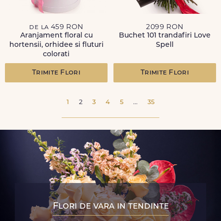
de la 459 RON
2099 RON
Aranjament floral cu
Buchet 101 trandafiri Love
hortensii, orhidee si fluturi
Spell
colorati
Trimite Flori
Trimite Flori
1
2
3
4
5
...
35
Flori de vara in tendinte