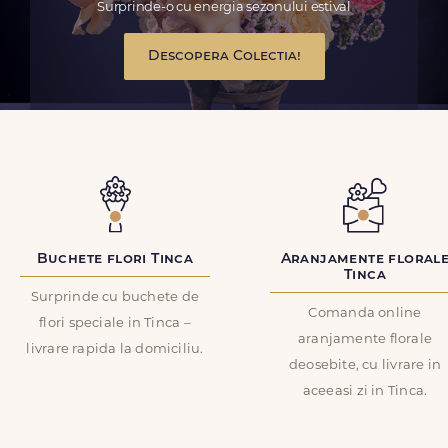
Surprinde-o cu energia sezonului estival
Descopera Colectia!
Buchete flori Tinca
Aranjamente floral
Tinca
Surprinde cu buchete de
Comanda online
flori speciale in Tinca –
aranjamente florale
livrare rapida la domiciliu.
deosebite, cu livrare in
aceeasi zi in Tinca.