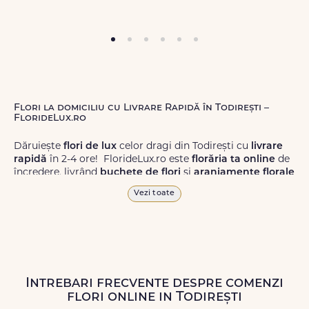
Flori la domiciliu cu Livrare Rapidă în Todirești –
FlorideLux.ro
Dăruiește
flori de lux
celor dragi din Todirești cu
livrare
rapidă
în 2-4 ore! FlorideLux.ro este
florăria ta online
de
încredere, livrând
buchete de flori
și
aranjamente florale
de calitate superioară în Todirești și în toată România.
Vezi toate
Alege dintr-o gamă largă de
flori
proaspete, pentru orice
ocazie, și comanda-le
online!
Cu FlorideLux.ro, primești
garanția unei livrări prompte și a unor
flori
care vor face
impresie.
Intrebari frecvente despre comenzi
Livrăm buchete de flori
chiar și în
weekend
, pentru ca tu
flori online in Todirești
să poți adresa un gest frumos atunci când ai nevoie.