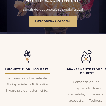
Flori de vara in tendinte
Surprinde-o cu energia sezonului estival
Descopera Colectia!
Buchete flori Todirești
Aranjamente floral
Todirești
Surprinde cu buchete de
Comanda online
flori speciale in Todirești –
aranjamente florale
livrare rapida la domiciliu.
deosebite, cu livrare in
aceeasi zi in Todirești.