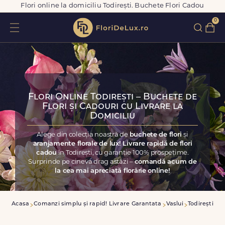
Flori online la domiciliu Todirești. Buchete Flori Cadou
0
Flori Online Todirești – Buchete de
Flori și Cadouri cu Livrare la
Domiciliu
Alege din colecția noastră de
buchete de flori
și
aranjamente florale de lux! Livrare rapidă de flori
cadou
în Todirești, cu garanție 100% prospețime.
Surprinde pe cineva drag astăzi –
comandă acum de
la cea mai apreciată florărie online!
Acasa
Comanzi simplu și rapid! Livrare Garantata
Vaslui
Todirești