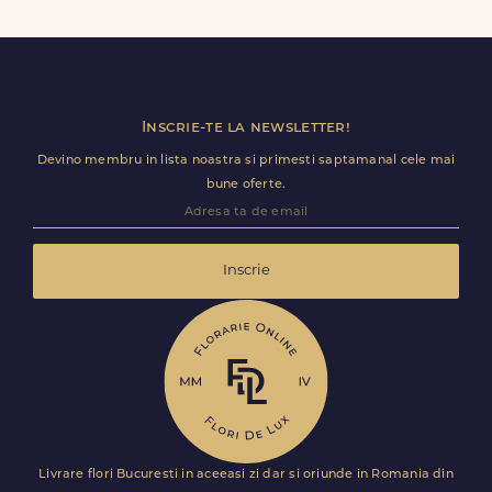
Contacteaza-ne cat mai rapid si actualizam detaliile de
livrare pentru Todirești.
Inscrie-te la newsletter!
Devino membru in lista noastra si primesti saptamanal cele mai
bune oferte.
Inscrie
Livrare flori Bucuresti in aceeasi zi dar si oriunde in Romania din