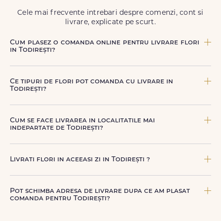
Cele mai frecvente intrebari despre comenzi, cont si
livrare, explicate pe scurt.
Cum plasez o comanda online pentru livrare flori
in Todirești?
Comanda se plaseaza online, rapid si simplu, alegand
produsul dorit, data si intervalul de livrare si adresa din
Ce tipuri de flori pot comanda cu livrare in
Todirești. sau poti plasa comanda telefonic, la nr. +40 722
Todirești?
394 904.
Poti comanda buchete si aranjamente florale pentru
aniversari, onomastici, sarbatori, evenimente speciale sau
Cum se face livrarea in localitatile mai
gesturi spontane, toate create din flori naturale proaspete.
indepartate de Todirești?
De la clasicii trandafiri, la flori de sezon si soiuri exotice,
pe toate le gasesti pe floridelux.ro.
Pentru localitatile indepartate, livrarea se face prin curierii
nostri dedicati sau ai optiunea de livrare la cutie, prin
Livrati flori in aceeasi zi in Todirești ?
firma de curierat, cu un cost mai avantajos si ambalare
speciala pentru transport sigur.
Da, oferim livrare flori in aceeasi zi in Todirești pentru
comenzile plasate online, in limita intervalelor disponibile.
Pot schimba adresa de livrare dupa ce am plasat
Florile sunt livrate rapid, direct de curierii nostri proprii.
comanda pentru Todirești?
Da, daca buchetul nu a fost deja predat curierului.