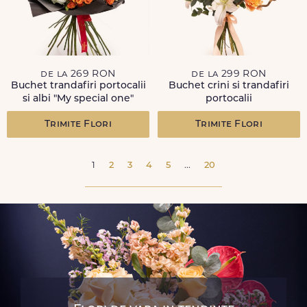
de la 269 RON
de la 299 RON
Buchet trandafiri portocalii
Buchet crini si trandafiri
si albi "My special one"
portocalii
Trimite Flori
Trimite Flori
1
2
3
4
5
...
20