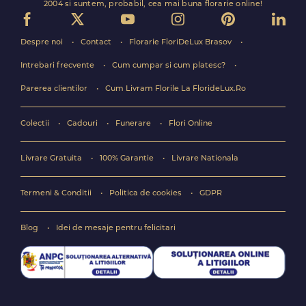
2004 si suntem, probabil, cea mai buna florarie online!
Despre noi
Contact
Florarie FloriDeLux Brasov
Intrebari frecvente
Cum cumpar si cum platesc?
Parerea clientilor
Cum Livram Florile La FlorideLux.Ro
Colectii
Cadouri
Funerare
Flori Online
Livrare Gratuita
100% Garantie
Livrare Nationala
Termeni & Conditii
Politica de cookies
GDPR
Blog
Idei de mesaje pentru felicitari