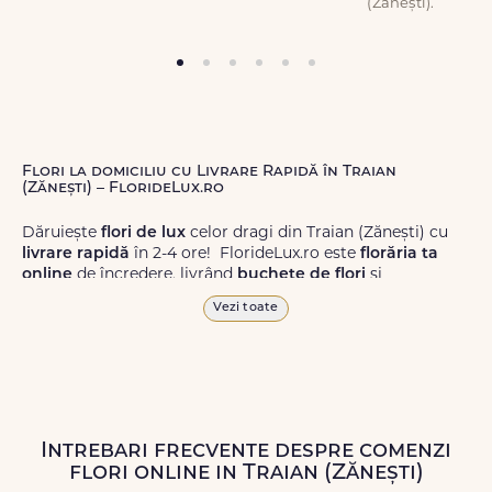
(Zănești).
Flori la domiciliu cu Livrare Rapidă în Traian
(Zănești) – FlorideLux.ro
Dăruiește
flori de lux
celor dragi din Traian (Zănești) cu
livrare rapidă
în 2-4 ore! FlorideLux.ro este
florăria ta
online
de încredere, livrând
buchete de flori
și
aranjamente florale
de calitate superioară în Traian
Vezi toate
(Zănești) și în toată România.
Alege dintr-o gamă largă de
flori
proaspete, pentru orice
ocazie, și comanda-le
online!
Cu FlorideLux.ro, primești
garanția unei livrări prompte și a unor
flori
care vor face
impresie.
Intrebari frecvente despre comenzi
flori online in Traian (Zănești)
Livrăm buchete de flori
chiar și în
weekend
, pentru ca tu