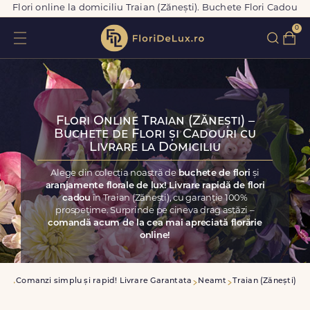
Flori online la domiciliu Traian (Zănești). Buchete Flori Cadou
0
Flori Online Traian (Zănești) –
Buchete de Flori și Cadouri cu
Livrare la Domiciliu
Alege din colecția noastră de
buchete de flori
și
aranjamente florale de lux! Livrare rapidă de flori
cadou
în Traian (Zănești), cu garanție 100%
prospețime. Surprinde pe cineva drag astăzi –
comandă acum de la cea mai apreciată florărie
online!
asa
Comanzi simplu și rapid! Livrare Garantata
Neamt
Traian (Zănești)