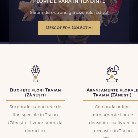
Flori de vara in tendinte
Surprinde-o cu energia sezonului estival
Descopera Colectia!
Buchete flori Traian
Aranjamente floral
(Zănești)
Traian (Zănești)
Surprinde cu buchete de
Comanda online
flori speciale in Traian
aranjamente florale
(Zănești) – livrare rapida la
deosebite, cu livrare in
domiciliu.
aceeasi zi in Traian