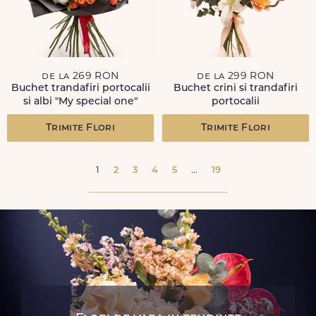
de la 269 RON
de la 299 RON
Buchet trandafiri portocalii
Buchet crini si trandafiri
si albi "My special one"
portocalii
Trimite Flori
Trimite Flori
1
2
3
4
5
...
19