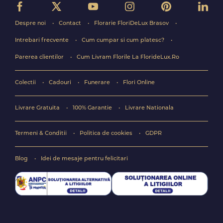
Despre noi
Contact
Florarie FloriDeLux Brasov
Intrebari frecvente
Cum cumpar si cum platesc?
Parerea clientilor
Cum Livram Florile La FlorideLux.Ro
Colectii
Cadouri
Funerare
Flori Online
Livrare Gratuita
100% Garantie
Livrare Nationala
Termeni & Conditii
Politica de cookies
GDPR
Blog
Idei de mesaje pentru felicitari