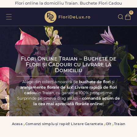
Flori online la domiciliu Traian. Buchete Flori Cadou
0
Flori Online Traian – Buchete de
Flori și Cadouri cu Livrare la
Domiciliu
Alege din colecția noastră de
buchete de flori
și
aranjamente florale de lux! Livrare rapidă de flori
cadou
în Traian, cu garanție 100% prospețime.
Surprinde pe cineva drag astăzi –
comandă acum de
la cea mai apreciată florărie online!
Acasa
Comanzi simplu și rapid! Livrare Garantata
Olt
Traian