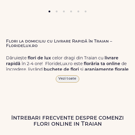
Flori la domiciliu cu Livrare Rapidă în Traian –
FlorideLux.ro
Dăruiește
flori de lux
celor dragi din Traian cu
livrare
rapidă
în 2-4 ore! FlorideLux.ro este
florăria ta online
de
încredere, livrând
buchete de flori
și
aranjamente florale
de calitate superioară în Traian și în toată România.
Vezi toate
Alege dintr-o gamă largă de
flori
proaspete, pentru orice
ocazie, și comanda-le
online!
Cu FlorideLux.ro, primești
garanția unei livrări prompte și a unor
flori
care vor face
impresie.
Intrebari frecvente despre comenzi
Livrăm buchete de flori
chiar și în
weekend
, pentru ca tu
flori online in Traian
să poți adresa un gest frumos atunci când ai nevoie.