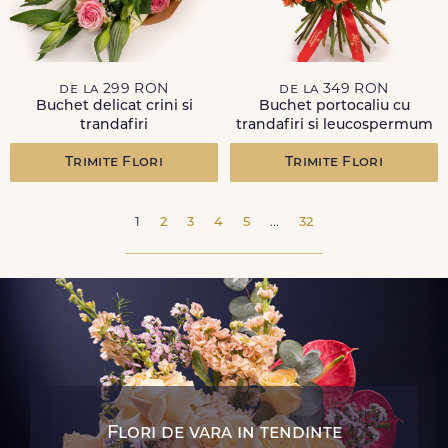
de la 299 RON
de la 349 RON
Buchet delicat crini si
Buchet portocaliu cu
trandafiri
trandafiri si leucospermum
Trimite Flori
Trimite Flori
1
2
3
4
5
...
32
Flori de vara in tendinte