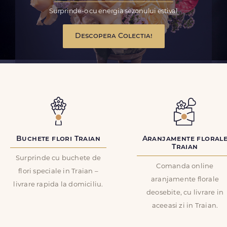
Surprinde-o cu energia sezonului estival
Descopera Colectia!
Buchete flori Traian
Aranjamente floral
Traian
Surprinde cu buchete de
Comanda online
flori speciale in Traian –
aranjamente florale
livrare rapida la domiciliu.
deosebite, cu livrare in
aceeasi zi in Traian.