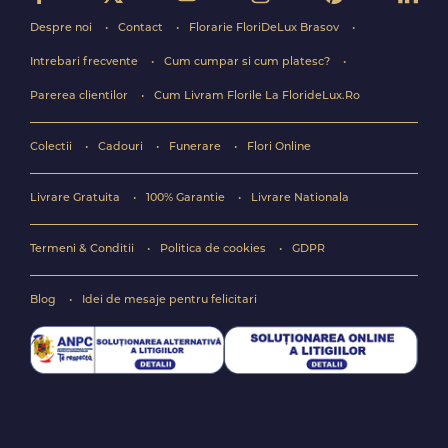
Despre noi
Contact
Florarie FloriDeLux Brasov
Intrebari frecvente
Cum cumpar si cum platesc?
Parerea clientilor
Cum Livram Florile La FlorideLux.Ro
Colectii
Cadouri
Funerare
Flori Online
Livrare Gratuita
100% Garantie
Livrare Nationala
Termeni & Conditii
Politica de cookies
GDPR
Blog
Idei de mesaje pentru felicitari