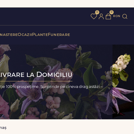
0
0
ron
 nastere
Ocazii
Plante
Funerare
ivrare la Domiciliu
ție 100% prospețime. Surprinde pe cineva drag astăzi –
maș