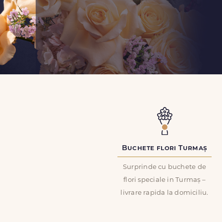
Buchete flori Turmaș
Surprinde cu buchete de
flori speciale in Turmaș –
livrare rapida la domiciliu.