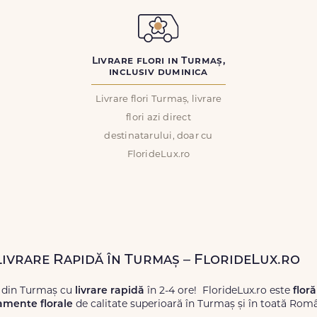
Livrare flori in Turmaș,
inclusiv duminica
Livrare flori Turmaș, livrare
flori azi direct
destinatarului, doar cu
FlorideLux.ro
 Livrare Rapidă în Turmaș – FlorideLux.ro
i din Turmaș cu
livrare rapidă
în 2-4 ore! FlorideLux.ro este
floră
amente florale
de calitate superioară în Turmaș și în toată Româ