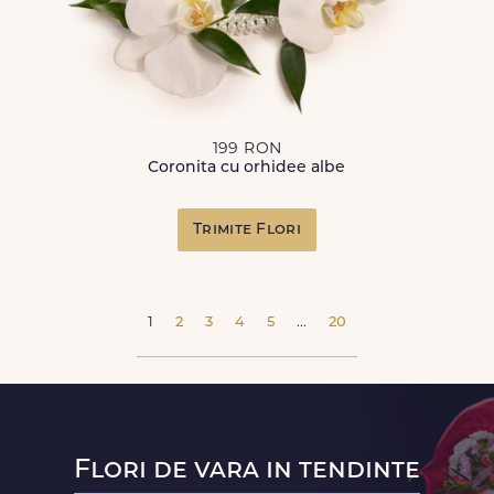
199 RON
Coronita cu orhidee albe
Trimite Flori
1
2
3
4
5
...
20
Flori de vara in tendinte