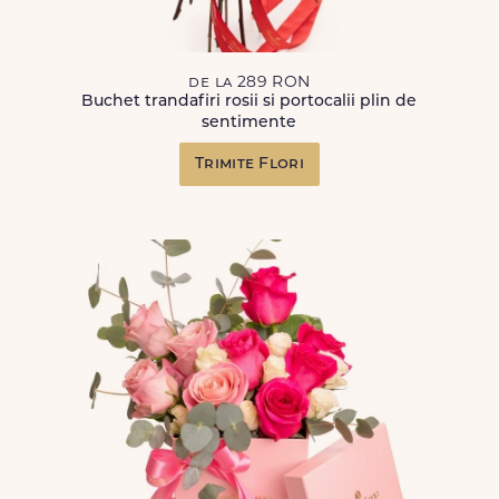
de la 289 RON
Buchet trandafiri rosii si portocalii plin de
sentimente
Trimite Flori