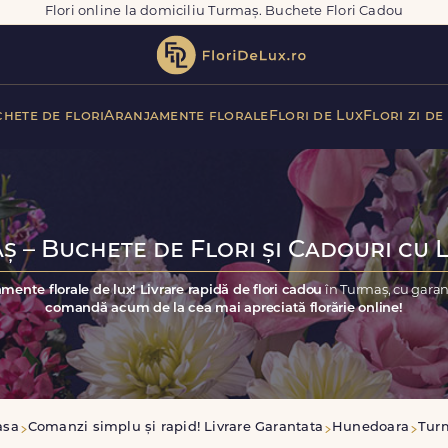
Flori online la domiciliu Turmaș. Buchete Flori Cadou
hete de flori
Aranjamente florale
Flori de Lux
Flori zi de
ș – Buchete de Flori și Cadouri cu L
mente florale de lux! Livrare rapidă de flori cadou
în Turmaș, cu garan
comandă acum de la cea mai apreciată florărie online!
asa
Comanzi simplu și rapid! Livrare Garantata
Hunedoara
Tur