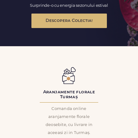
Surprinde-o cu energia sezonului estival
Descopera Colectia!
Aranjamente florale
Turmaș
Comanda online
aranjamente florale
deosebite, cu livrare in
aceeasi zi in Turmaș.