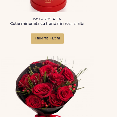
de la 289 RON
Cutie minunata cu trandafiri rosii si albi
Trimite Flori