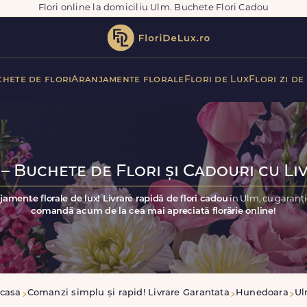
Flori online la domiciliu Ulm. Buchete Flori Cadou
hete de flori
Aranjamente florale
Flori de Lux
Flori zi de
– Buchete de Flori și Cadouri cu Li
jamente florale de lux! Livrare rapidă de flori cadou
în Ulm, cu garanți
comandă acum de la cea mai apreciată florărie online!
casa
Comanzi simplu și rapid! Livrare Garantata
Hunedoara
U