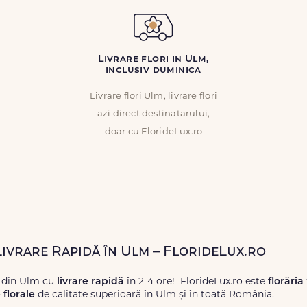
Livrare flori in Ulm,
inclusiv duminica
Livrare flori Ulm, livrare flori
azi direct destinatarului,
doar cu FlorideLux.ro
Livrare Rapidă în Ulm – FlorideLux.ro
i din Ulm cu
livrare rapidă
în 2-4 ore! FlorideLux.ro este
florăria
florale
de calitate superioară în Ulm și în toată România.