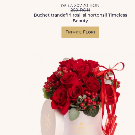
de la 207,20 RON
259 RON
Buchet trandafiri rosii si hortensii Timeless
Beauty
Trimite Flori