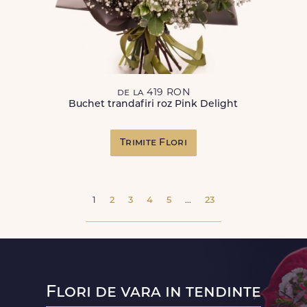
de la 419 RON
Buchet trandafiri roz Pink Delight
Trimite Flori
1
2
3
4
5
...
23
Flori de vara in tendinte