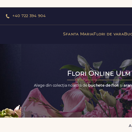
+40 722 394 904
Sfanta Maria
Flori de vara
Buc
Flori Online Ulm 
Alege din colecția noastră de
buchete de flori
și
aran
A