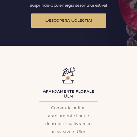
Surprinde-o cu energia sezonului estival
Descopera Colectia!
Aranjamente florale
Ulm
Comanda online
aranjamente florale
deosebite, cu livrare in
aceeasi zi in Ulm.