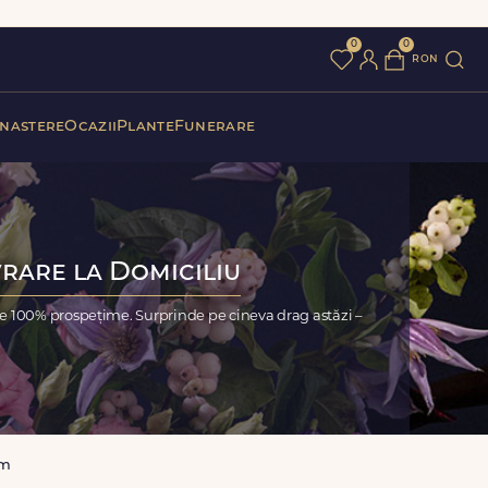
0
0
ron
 nastere
Ocazii
Plante
Funerare
vrare la Domiciliu
e 100% prospețime. Surprinde pe cineva drag astăzi –
lm