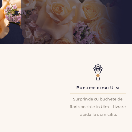
Buchete flori Ulm
Surprinde cu buchete de
flori speciale in Ulm – livrare
rapida la domiciliu.