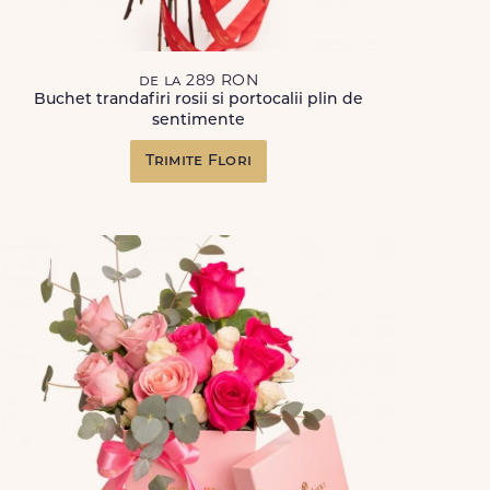
de la 289 RON
Buchet trandafiri rosii si portocalii plin de
sentimente
Trimite Flori