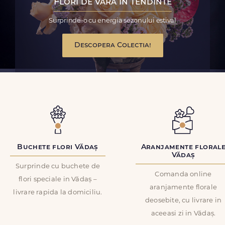
Flori de vara in tendinte
Surprinde-o cu energia sezonului estival
Descopera Colectia!
Buchete flori Vădaș
Aranjamente floral
Vădaș
Surprinde cu buchete de
Comanda online
flori speciale in Vădaș –
aranjamente florale
livrare rapida la domiciliu.
deosebite, cu livrare in
aceeasi zi in Vădaș.