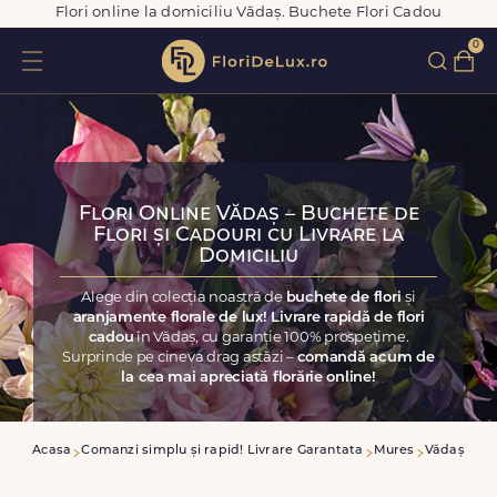
Flori online la domiciliu Vădaș. Buchete Flori Cadou
0
Flori Online Vădaș – Buchete de
Flori și Cadouri cu Livrare la
Domiciliu
Alege din colecția noastră de
buchete de flori
și
aranjamente florale de lux! Livrare rapidă de flori
cadou
în Vădaș, cu garanție 100% prospețime.
Surprinde pe cineva drag astăzi –
comandă acum de
la cea mai apreciată florărie online!
Acasa
Comanzi simplu și rapid! Livrare Garantata
Mures
Vădaș