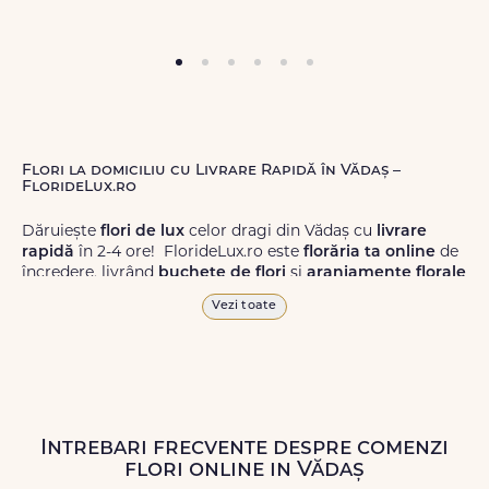
Flori la domiciliu cu Livrare Rapidă în Vădaș –
FlorideLux.ro
Dăruiește
flori de lux
celor dragi din Vădaș cu
livrare
rapidă
în 2-4 ore! FlorideLux.ro este
florăria ta online
de
încredere, livrând
buchete de flori
și
aranjamente florale
de calitate superioară în Vădaș și în toată România.
Vezi toate
Alege dintr-o gamă largă de
flori
proaspete, pentru orice
ocazie, și comanda-le
online!
Cu FlorideLux.ro, primești
garanția unei livrări prompte și a unor
flori
care vor face
impresie.
Intrebari frecvente despre comenzi
Livrăm buchete de flori
chiar și în
weekend
, pentru ca tu
flori online in Vădaș
să poți adresa un gest frumos atunci când ai nevoie.