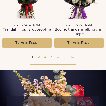
de la 269 RON
de la 259 RON
Trandafiri rosii si gypsophila
Buchet trandafiri albi si crini
Hope
Trimite Flori
Trimite Flori
1
2
3
4
5
...
35