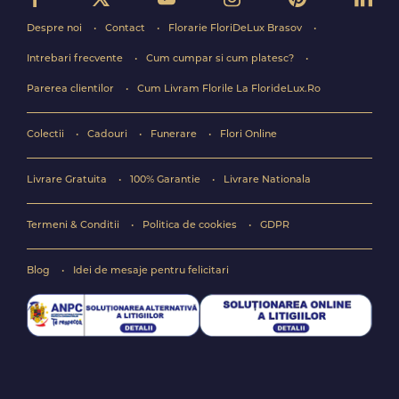
Despre noi
Contact
Florarie FloriDeLux Brasov
Intrebari frecvente
Cum cumpar si cum platesc?
Parerea clientilor
Cum Livram Florile La FlorideLux.Ro
Colectii
Cadouri
Funerare
Flori Online
Livrare Gratuita
100% Garantie
Livrare Nationala
Termeni & Conditii
Politica de cookies
GDPR
Blog
Idei de mesaje pentru felicitari