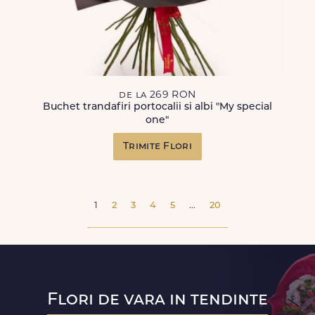
de la 269 RON
Buchet trandafiri portocalii si albi "My special
one"
Trimite Flori
1
2
3
4
5
...
20
Flori de vara in tendinte