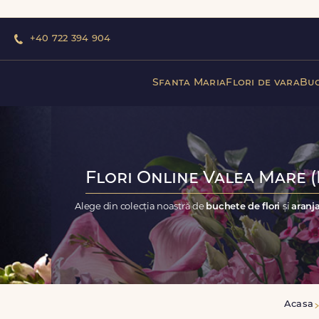
+40 722 394 904
Sfanta Maria
Flori de vara
Buc
Flori Online Valea Mare (I
Alege din colecția noastră de
buchete de flori
și
aranja
Acasa