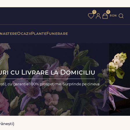
0
0
ron
 nastere
Ocazii
Plante
Funerare
uri cu Livrare la Domiciliu
ești), cu garanție 100% prospețime. Surprinde pe cineva
vănești)