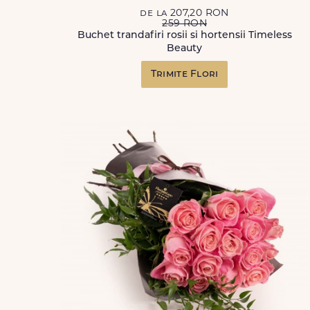
de la 207,20 RON
259 RON
Buchet trandafiri rosii si hortensii Timeless
Beauty
Trimite Flori