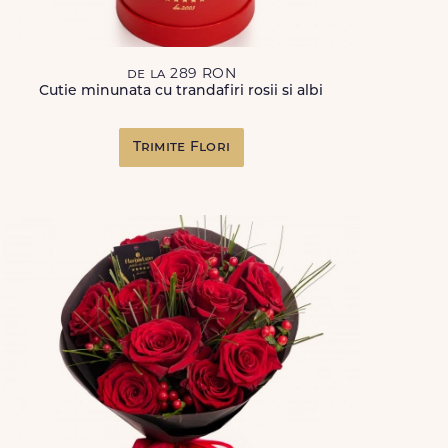
de la 289 RON
Cutie minunata cu trandafiri rosii si albi
Trimite Flori