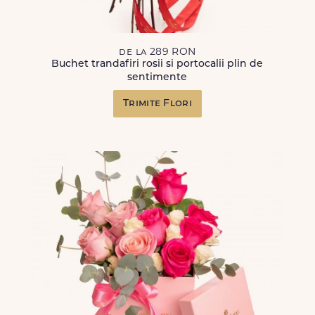
de la 289 RON
Buchet trandafiri rosii si portocalii plin de
sentimente
Trimite Flori