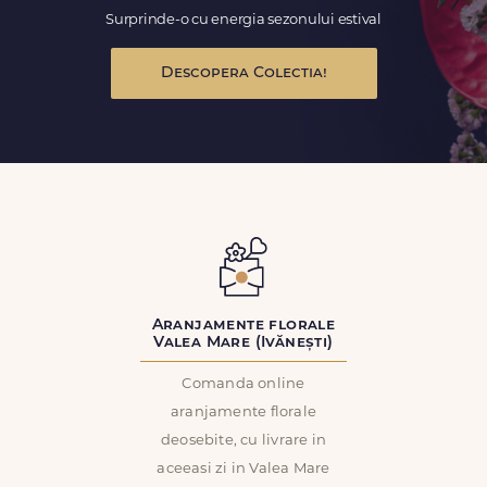
Surprinde-o cu energia sezonului estival
Descopera Colectia!
Aranjamente florale
Valea Mare (Ivănești)
Comanda online
aranjamente florale
deosebite, cu livrare in
aceeasi zi in Valea Mare