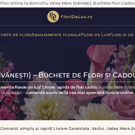
Flori online la domiciliu Valea Mare (Ivănești). Buchete Flori Cadou
hete de flori
Aranjamente florale
Flori de Lux
Flori zi de
vănești) – Buchete de Flori și Cado
mente florale de lux! Livrare rapidă de flori cadou
în Valea Mare (Ivăn
drag astăzi –
comandă acum de la cea mai apreciată florărie online!
Comanzi simplu și rapid! Livrare Garantata
Vaslui
Valea Mare (I