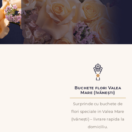
Buchete flori Valea
Mare (Ivănești)
Surprinde cu buchete de
flori speciale in Valea Mare
(Ivănești) – livrare rapida la
domiciliu.