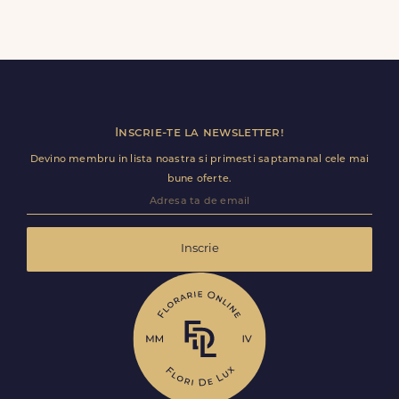
afisat transparent inainte de finalizarea comenzii.
Da, FloriDeLux livreaza flori inclusiv sambata si duminica
in [LOCALITATE], in aceleasi conditii de rapiditate si
calitate. Este solutia ideala pentru surprize de weekend
sau ocazii speciale neprevazute.
Inscrie-te la newsletter!
Devino membru in lista noastra si primesti saptamanal cele mai
bune oferte.
Inscrie