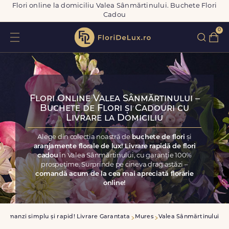
Flori online la domiciliu Valea Sânmărtinului. Buchete Flori
Cadou
0
Flori Online Valea Sânmărtinului –
Buchete de Flori și Cadouri cu
Livrare la Domiciliu
Alege din colecția noastră de
buchete de flori
și
aranjamente florale de lux! Livrare rapidă de flori
cadou
în Valea Sânmărtinului, cu garanție 100%
prospețime. Surprinde pe cineva drag astăzi –
comandă acum de la cea mai apreciată florărie
online!
Comanzi simplu și rapid! Livrare Garantata
Mures
Valea Sânmărtinului