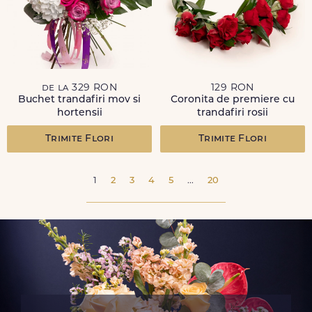
de la 329 RON
129 RON
Buchet trandafiri mov si
Coronita de premiere cu
hortensii
trandafiri rosii
Trimite Flori
Trimite Flori
1
2
3
4
5
...
20