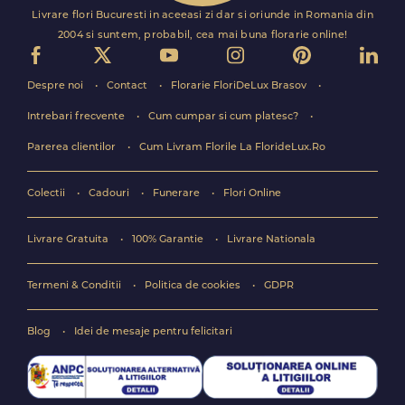
Livrare flori Bucuresti in aceeasi zi dar si oriunde in Romania din
2004 si suntem, probabil, cea mai buna florarie online!
Despre noi
Contact
Florarie FloriDeLux Brasov
Intrebari frecvente
Cum cumpar si cum platesc?
Parerea clientilor
Cum Livram Florile La FlorideLux.Ro
Colectii
Cadouri
Funerare
Flori Online
Livrare Gratuita
100% Garantie
Livrare Nationala
Termeni & Conditii
Politica de cookies
GDPR
Blog
Idei de mesaje pentru felicitari