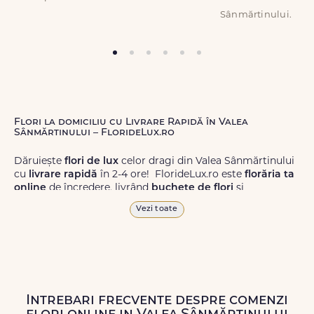
Sânmărtinului.
Flori la domiciliu cu Livrare Rapidă în Valea
Sânmărtinului – FlorideLux.ro
Dăruiește
flori de lux
celor dragi din Valea Sânmărtinului
cu
livrare rapidă
în 2-4 ore! FlorideLux.ro este
florăria ta
online
de încredere, livrând
buchete de flori
și
aranjamente florale
de calitate superioară în Valea
Vezi toate
Sânmărtinului și în toată România.
Alege dintr-o gamă largă de
flori
proaspete, pentru orice
ocazie, și comanda-le
online!
Cu FlorideLux.ro, primești
garanția unei livrări prompte și a unor
flori
care vor face
impresie.
Intrebari frecvente despre comenzi