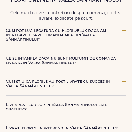
flori online in Valea Sânmărtinului
Livrăm buchete de flori
chiar și în
weekend
, pentru ca tu
să poți adresa un gest frumos atunci când ai nevoie.
Cele mai frecvente intrebari despre comenzi, cont si
livrare, explicate pe scurt.
Cum pot lua legatura cu FloriDeLux daca am
intrebari despre comanda mea din Valea
Sânmărtinului?
Echipa FloriDeLux iti ofera suport clienti 7 zile din 7
pentru comenzile cu livrare in Valea Sânmărtinului. Ne
Ce se intampla daca nu sunt multumit de comanda
poti contacta oricand pentru informatii despre comanda,
livrata in Valea Sânmărtinului?
livrare sau produse, telefonic la +40 722 394 904, prin
chat-ul de pe site sau prin email la
contact@floridelux.ro
.
FloriDeLux ofera garantie 100% multumit sau banii inapoi,
astfel incat poti comanda fara griji.
Cum stiu ca florile au fost livrate cu succes in
Valea Sânmărtinului?
Dupa finalizarea livrarii, vei primi automat o notificare
prin SMS (daca ai bifat aceasta optiune) si email, care
Livrarea florilor in Valea Sânmărtinului este
confirma ca buchetul a ajuns la destinatar in Valea
gratuita?
Sânmărtinului. Astfel, esti mereu la curent cu statusul
comenzii tale.
Livrarea este gratuita in peste 80 de localitati din
Romania. Costul livrarii pentru Valea Sânmărtinului este
Livrati flori si in weekend in Valea Sânmărtinului?