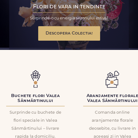
Flori de vara in tendinte
Surprinde-o cu energia sezonului estival
Descopera Colectia!
Buchete flori Valea
Aranjamente floral
Sânmărtinului
Valea Sânmărtinului
Surprinde cu buchete de
Comanda online
flori speciale in Valea
aranjamente florale
Sânmărtinului – livrare
deosebite, cu livrare in
rapida la domiciliu.
aceeasi zi in Valea