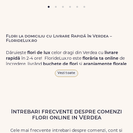
Flori la domiciliu cu Livrare Rapidă în Verdea –
FlorideLux.ro
Dăruiește
flori de lux
celor dragi din Verdea cu
livrare
rapidă
în 2-4 ore! FlorideLux.ro este
florăria ta online
de
încredere, livrând
buchete de flori
și
aranjamente florale
de calitate superioară în Verdea și în toată România.
Vezi toate
Alege dintr-o gamă largă de
flori
proaspete, pentru orice
ocazie, și comanda-le
online!
Cu FlorideLux.ro, primești
garanția unei livrări prompte și a unor
flori
care vor face
impresie.
Intrebari frecvente despre comenzi
Livrăm buchete de flori
chiar și în
weekend
, pentru ca tu
flori online in Verdea
să poți adresa un gest frumos atunci când ai nevoie.
Cele mai frecvente intrebari despre comenzi, cont si