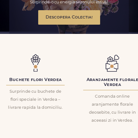
Surprinde-o cu energia sezonului estival
Descopera Colectia!
Buchete flori Verdea
Aranjamente floral
Verdea
Surprinde cu buchete de
Comanda online
flori speciale in Verdea –
aranjamente florale
livrare rapida la domiciliu.
deosebite, cu livrare in
aceeasi zi in Verdea.