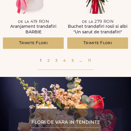
de la 419 RON
de la 279 RON
Aranjament trandafiri
Buchet trandafiri rosii si albi
BARBIE
"Un sarut de trandafiri"
Trimite Flori
Trimite Flori
1
2
3
4
5
...
11
Flori de vara in tendinte