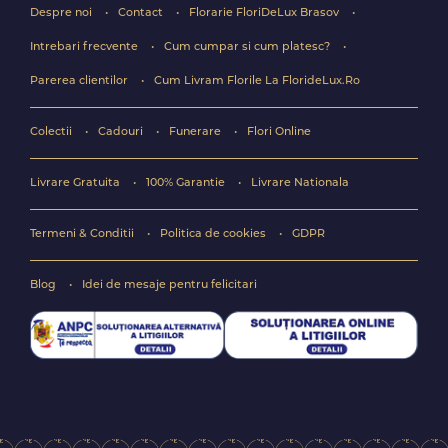
Despre noi
Contact
Florarie FloriDeLux Brasov
Intrebari frecvente
Cum cumpar si cum platesc?
Parerea clientilor
Cum Livram Florile La FlorideLux.Ro
Colectii
Cadouri
Funerare
Flori Online
Livrare Gratuita
100% Garantie
Livrare Nationala
Termeni & Conditii
Politica de cookies
GDPR
Blog
Idei de mesaje pentru felicitari