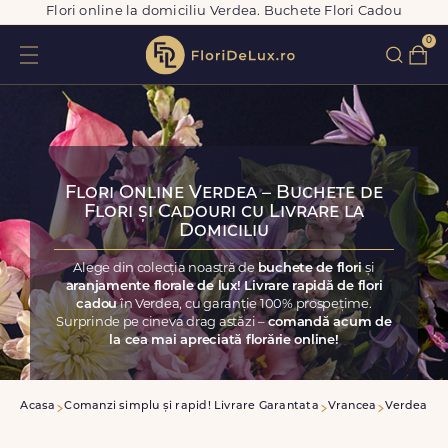
Flori online la domiciliu Verdea. Buchete Flori Cadou
0
Flori Online Verdea – Buchete de
Flori și Cadouri cu Livrare la
Domiciliu
Alege din colecția noastră de
buchete de flori
și
aranjamente florale de lux! Livrare rapidă de flori
cadou
în Verdea, cu garanție 100% prospețime.
Surprinde pe cineva drag astăzi –
comandă acum de
la cea mai apreciată florărie online!
Acasa
Comanzi simplu și rapid! Livrare Garantata
Vrancea
Verdea