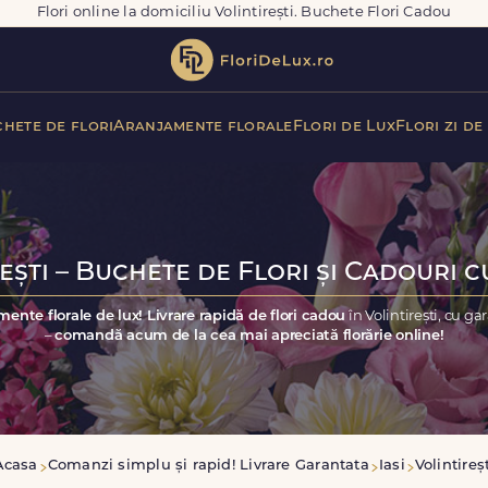
Flori online la domiciliu Volintirești. Buchete Flori Cadou
hete de flori
Aranjamente florale
Flori de Lux
Flori zi de
ești – Buchete de Flori și Cadouri c
mente florale de lux! Livrare rapidă de flori cadou
în Volintirești, cu g
–
comandă acum de la cea mai apreciată florărie online!
Acasa
Comanzi simplu și rapid! Livrare Garantata
Iasi
Volintireș