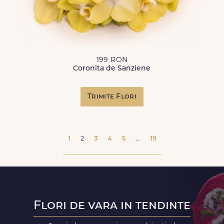
199 RON
Coronita de Sanziene
Trimite Flori
1
2
3
4
5
...
19
Flori de vara in tendinte