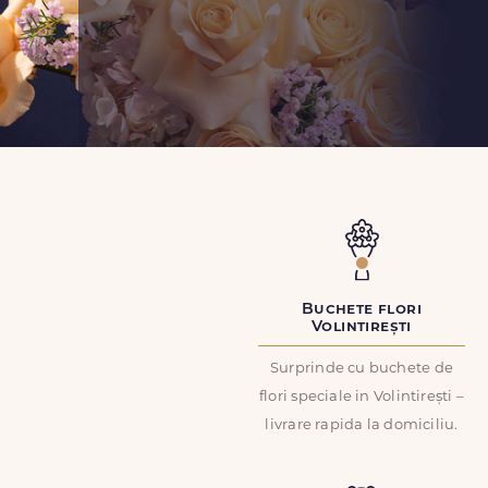
Buchete flori
Volintirești
Surprinde cu buchete de
flori speciale in Volintirești –
livrare rapida la domiciliu.