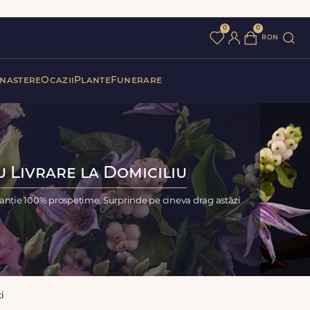
0
0
ron
 nastere
Ocazii
Plante
Funerare
u Livrare la Domiciliu
aranție 100% prospețime. Surprinde pe cineva drag astăzi
ti