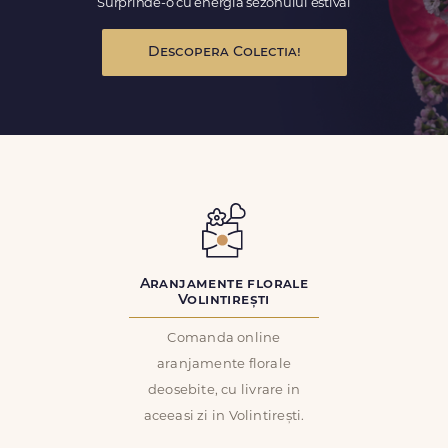
Surprinde-o cu energia sezonului estival
Descopera Colectia!
Aranjamente florale
Volintirești
Comanda online
aranjamente florale
deosebite, cu livrare in
aceeasi zi in Volintirești.