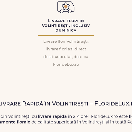
Livrare flori in
Volintirești, inclusiv
duminica
Livrare flori Volintirești,
livrare flori azi direct
destinatarului, doar cu
FlorideLux.ro
Livrare Rapidă în Volintirești – FlorideLux
din Volintirești cu
livrare rapidă
în 2-4 ore! FlorideLux.ro este
f
amente florale
de calitate superioară în Volintirești și în toată 