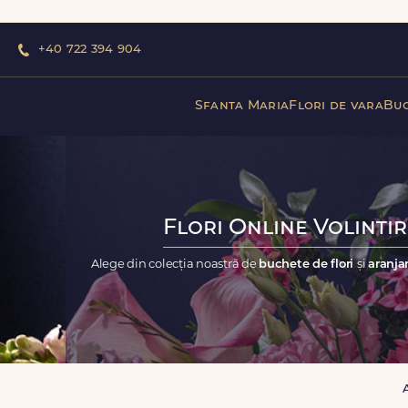
+40 722 394 904
Sfanta Maria
Flori de vara
Buc
Flori Online Volintir
Alege din colecția noastră de
buchete de flori
și
aranja