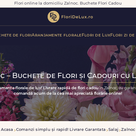
Flori online la domiciliu Zalnoc. Buchete Flori Cadou
hete de flori
Aranjamente florale
Flori de Lux
Flori zi de
c – Buchete de Flori și Cadouri cu L
amente florale de lux! Livrare rapidă de flori cadou
în Zalnoc, cu garan
comandă acum de la cea mai apreciată florărie online!
Acasa
Comanzi simplu și rapid! Livrare Garantata
Salaj
Zalnoc