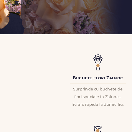
Buchete flori Zalnoc
Surprinde cu buchete de
flori speciale in Zalnoc –
livrare rapida la domiciliu.