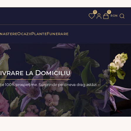
0
0
ron
 nastere
Ocazii
Plante
Funerare
ivrare la Domiciliu
ție 100% prospețime. Surprinde pe cineva drag astăzi –