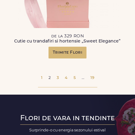
de la 329 RON
Cutie cu trandafiri si hortensie „Sweet Elegance”
Trimite Flori
1
2
3
4
5
...
19
Flori de vara in tendinte
Surprinde-o cu energia sezonului estival