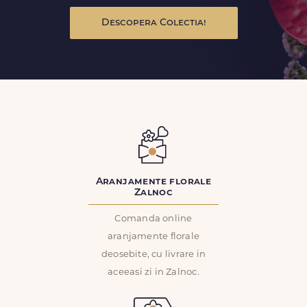
Descopera Colectia!
Aranjamente florale
Zalnoc
Comanda online
aranjamente florale
deosebite, cu livrare in
aceeasi zi in Zalnoc.