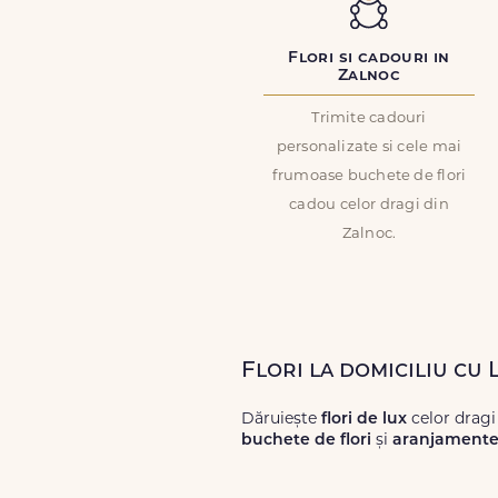
Flori si cadouri in
Zalnoc
Trimite cadouri
personalizate si cele mai
frumoase buchete de flori
cadou celor dragi din
Zalnoc.
Flori la domiciliu cu
Dăruiește
flori de lux
celor dragi
buchete de flori
și
aranjamente 
Alege dintr-o gamă largă de
flori