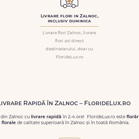
Livrare flori in Zalnoc,
inclusiv duminica
Livrare flori Zalnoc, livrare
flori azi direct
destinatarului, doar cu
FlorideLux.ro
 Livrare Rapidă în Zalnoc – FlorideLux.ro
 din Zalnoc cu
livrare rapidă
în 2-4 ore! FlorideLux.ro este
floră
florale
de calitate superioară în Zalnoc și în toată România.
proaspete, pentru orice ocazie, și comanda-le
online!
Cu Floride