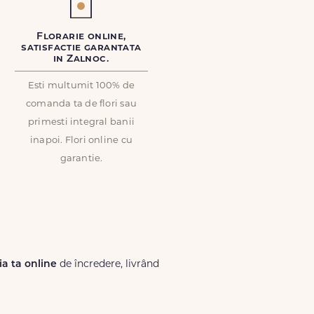
Florarie online,
satisfactie garantata
in Zalnoc.
Esti multumit 100% de
comanda ta de flori sau
primesti integral banii
inapoi. Flori online cu
garantie.
ria ta online
de încredere, livrând
Lux.ro, primești garanția unei