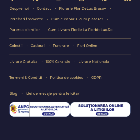
Despre noi
Contact
Florarie FloriDeLux Brasov
Intrebari frecvente
Cum cumpar si cum platesc?
Parerea clientilor
Cum Livram Florile La FlorideLux.Ro
Colectii
Cadouri
Funerare
Flori Online
Livrare Gratuita
100% Garantie
Livrare Nationala
Termeni & Conditii
Politica de cookies
GDPR
Blog
Idei de mesaje pentru felicitari