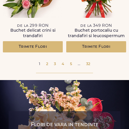
de la 299 RON
de la 349 RON
Buchet delicat crini si
Buchet portocaliu cu
trandafiri
trandafiri si leucospermum
Trimite Flori
Trimite Flori
1
2
3
4
5
...
32
Flori de vara in tendinte