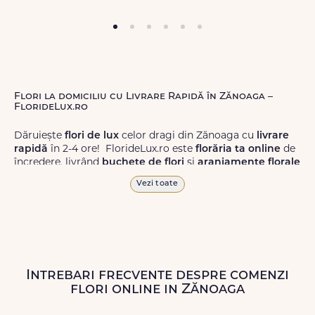
Flori la domiciliu cu Livrare Rapidă în Zănoaga –
FlorideLux.ro
Dăruiește
flori de lux
celor dragi din Zănoaga cu
livrare
rapidă
în 2-4 ore! FlorideLux.ro este
florăria ta online
de
încredere, livrând
buchete de flori
și
aranjamente florale
de calitate superioară în Zănoaga și în toată România.
Vezi toate
Alege dintr-o gamă largă de
flori
proaspete, pentru orice
ocazie, și comanda-le
online!
Cu FlorideLux.ro, primești
garanția unei livrări prompte și a unor
flori
care vor face
impresie.
Intrebari frecvente despre comenzi
Livrăm buchete de flori
chiar și în
weekend
, pentru ca tu
flori online in Zănoaga
să poți adresa un gest frumos atunci când ai nevoie.