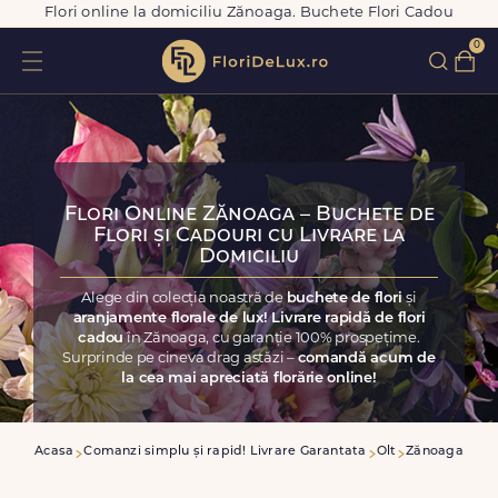
Flori online la domiciliu Zănoaga. Buchete Flori Cadou
0
Flori Online Zănoaga – Buchete de
Flori și Cadouri cu Livrare la
Domiciliu
Alege din colecția noastră de
buchete de flori
și
aranjamente florale de lux! Livrare rapidă de flori
cadou
în Zănoaga, cu garanție 100% prospețime.
Surprinde pe cineva drag astăzi –
comandă acum de
la cea mai apreciată florărie online!
Acasa
Comanzi simplu și rapid! Livrare Garantata
Olt
Zănoaga