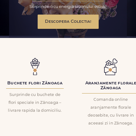
Surprinde-o cu energia sezonului estival
Descopera Colectia!
Buchete flori Zănoaga
Aranjamente floral
Zănoaga
Surprinde cu buchete de
Comanda online
flori speciale in Zănoaga –
aranjamente florale
livrare rapida la domiciliu.
deosebite, cu livrare in
aceeasi zi in Zănoaga.