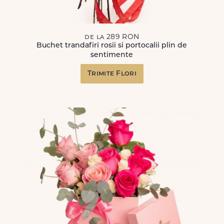
de la 289 RON
Buchet trandafiri rosii si portocalii plin de
sentimente
Trimite Flori