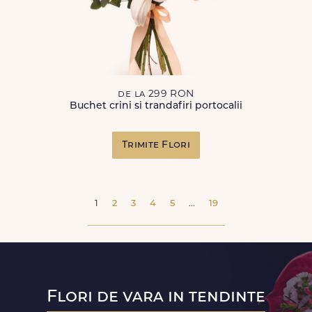
de la 299 RON
Buchet crini si trandafiri portocalii
Trimite Flori
1
2
3
4
5
...
19
Flori de vara in tendinte