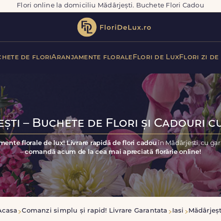
Flori online la domiciliu Mădârjești. Buchete Flori Cadou
hete de flori
Aranjamente florale
Flori de Lux
Flori zi de
ști – Buchete de Flori și Cadouri cu
mente florale de lux! Livrare rapidă de flori cadou
în Mădârjești, cu ga
–
comandă acum de la cea mai apreciată florărie online!
Acasa
Comanzi simplu și rapid! Livrare Garantata
Iasi
Mădârjeșt