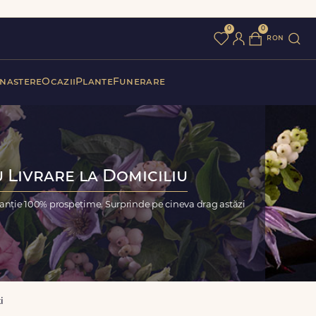
0
0
ron
 nastere
Ocazii
Plante
Funerare
 Livrare la Domiciliu
ranție 100% prospețime. Surprinde pe cineva drag astăzi
i