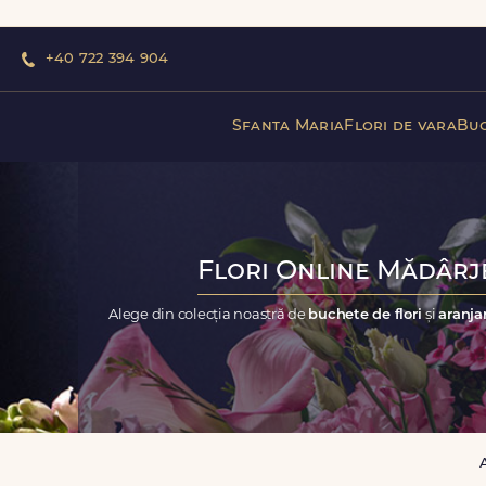
+40 722 394 904
Sfanta Maria
Flori de vara
Buc
Flori Online Mădârje
Alege din colecția noastră de
buchete de flori
și
aranja