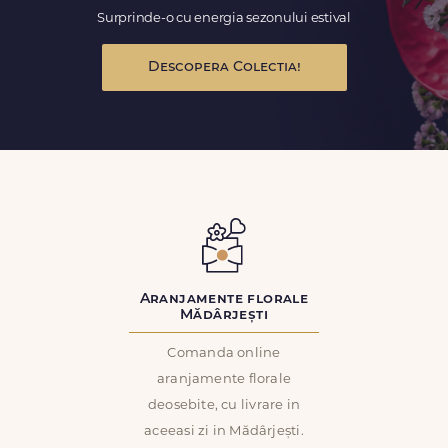
Surprinde-o cu energia sezonului estival
Descopera Colectia!
Aranjamente florale
Mădârjești
Comanda online
aranjamente florale
deosebite, cu livrare in
aceeasi zi in Mădârjești.