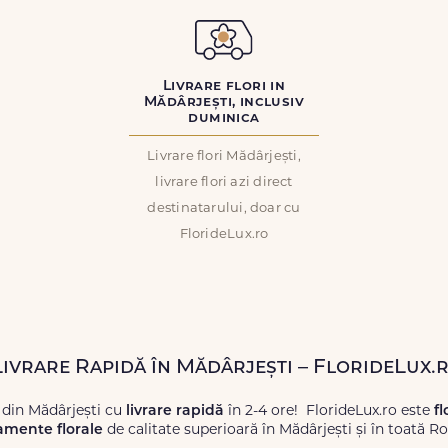
Livrare flori in
Mădârjești, inclusiv
duminica
Livrare flori Mădârjești,
livrare flori azi direct
destinatarului, doar cu
FlorideLux.ro
 Livrare Rapidă în Mădârjești – FlorideLux.
 din Mădârjești cu
livrare rapidă
în 2-4 ore! FlorideLux.ro este
fl
amente florale
de calitate superioară în Mădârjești și în toată R