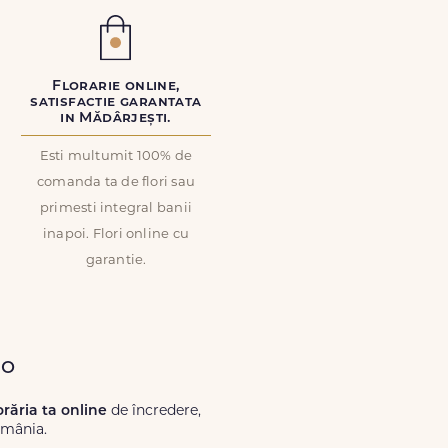
Florarie online,
satisfactie garantata
in Mădârjești.
Esti multumit 100% de
comanda ta de flori sau
primesti integral banii
inapoi. Flori online cu
garantie.
ro
orăria ta online
de încredere,
omânia.