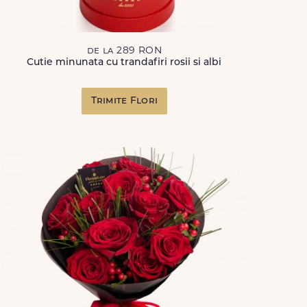
de la 289 RON
Cutie minunata cu trandafiri rosii si albi
Trimite Flori