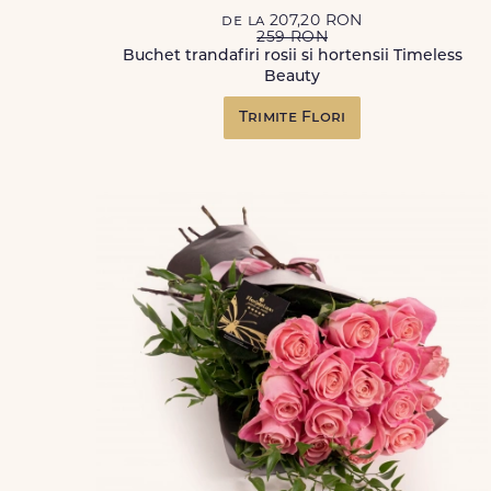
de la 207,20 RON
259 RON
Buchet trandafiri rosii si hortensii Timeless
Beauty
Trimite Flori