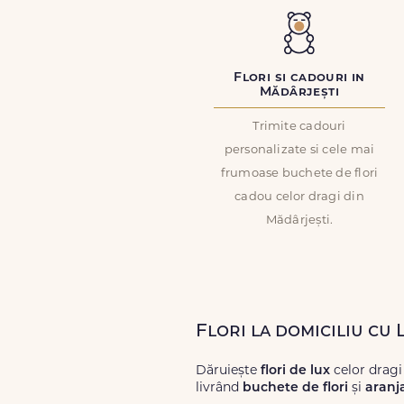
Flori si cadouri in
Mădârjești
Trimite cadouri
personalizate si cele mai
frumoase buchete de flori
cadou celor dragi din
Mădârjești.
Flori la domiciliu cu
Dăruiește
flori de lux
celor dragi
livrând
buchete de flori
și
aranj