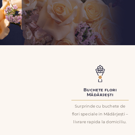
Buchete flori
Mădârjești
Surprinde cu buchete de
flori speciale in Mădârjești –
livrare rapida la domiciliu.