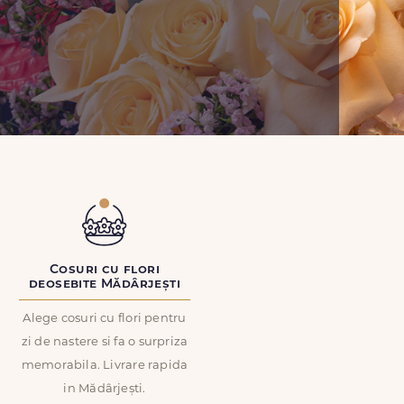
Cosuri cu flori
deosebite Mădârjești
Alege cosuri cu flori pentru
zi de nastere si fa o surpriza
memorabila. Livrare rapida
in Mădârjești.