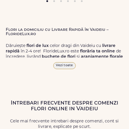
Flori la domiciliu cu Livrare Rapidă în Vaideiu –
FlorideLux.ro
Dăruiește
flori de lux
celor dragi din Vaideiu cu
livrare
rapidă
în 2-4 ore! FlorideLux.ro este
florăria ta online
de
încredere, livrând
buchete de flori
și
aranjamente florale
de calitate superioară în Vaideiu și în toată România.
Vezi toate
Alege dintr-o gamă largă de
flori
proaspete, pentru orice
ocazie, și comanda-le
online!
Cu FlorideLux.ro, primești
garanția unei livrări prompte și a unor
flori
care vor face
impresie.
Intrebari frecvente despre comenzi
Livrăm buchete de flori
chiar și în
weekend
, pentru ca tu
flori online in Vaideiu
să poți adresa un gest frumos atunci când ai nevoie.
Cele mai frecvente intrebari despre comenzi, cont si
livrare, explicate pe scurt.