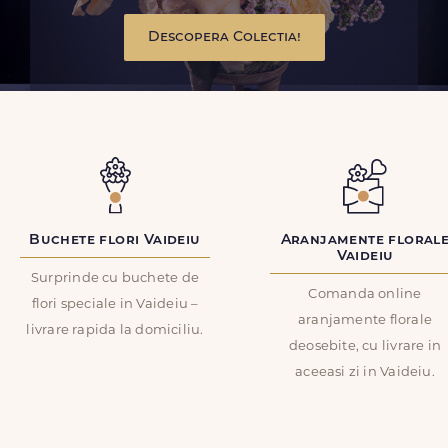
Descopera Colectia!
Buchete flori Vaideiu
Aranjamente floral
Vaideiu
Surprinde cu buchete de
Comanda online
flori speciale in Vaideiu –
aranjamente florale
livrare rapida la domiciliu.
deosebite, cu livrare in
aceeasi zi in Vaideiu.