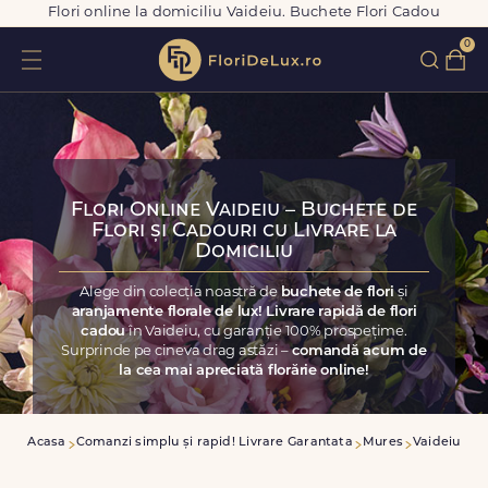
Flori online la domiciliu Vaideiu. Buchete Flori Cadou
0
Flori Online Vaideiu – Buchete de
Flori și Cadouri cu Livrare la
Domiciliu
Alege din colecția noastră de
buchete de flori
și
aranjamente florale de lux! Livrare rapidă de flori
cadou
în Vaideiu, cu garanție 100% prospețime.
Surprinde pe cineva drag astăzi –
comandă acum de
la cea mai apreciată florărie online!
Acasa
Comanzi simplu și rapid! Livrare Garantata
Mures
Vaideiu