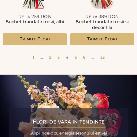
de la 259 RON
de la 389 RON
Buchet trandafiri rosii, albi
Buchet trandafiri rosii si
decor lila
Trimite Flori
Trimite Flori
1
...
2
3
4
5
6
...
35
Flori de vara in tendinte
Surprinde-o cu energia sezonului estival