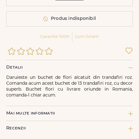
Produs indisponibil
Garantie 100%
Cum livram
Detalii
Daruieste un buchet de flori alcatuit din trandafiri roz.
Comanda acum acest buchet de 13 trandafiri roz, cu decor
superb. Buchet flori cu livrare oriunde in Romania,
comanda-l chiar acum.
Mai multe informatii
COMPONENTE:
Recenzii
1 x Ambalaj decor, 1 x Felicitare FDL, 2 x Panglica
neinscriptionata, 13 x Trandafir roz