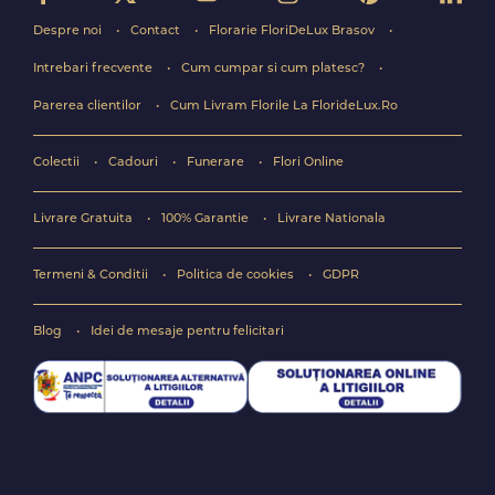
Despre noi
Contact
Florarie FloriDeLux Brasov
Intrebari frecvente
Cum cumpar si cum platesc?
Parerea clientilor
Cum Livram Florile La FlorideLux.Ro
Colectii
Cadouri
Funerare
Flori Online
Livrare Gratuita
100% Garantie
Livrare Nationala
Termeni & Conditii
Politica de cookies
GDPR
Blog
Idei de mesaje pentru felicitari