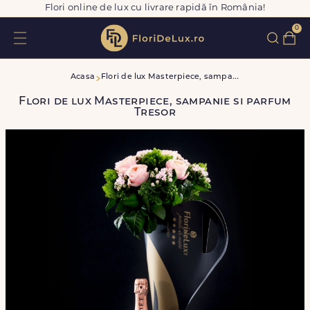
Flori online de lux cu livrare rapidă în România!
0
F
lori de lux Masterpiece, sampanie si parfum Tresor
Acasa
Flori de lux Masterpiece, sampanie si parfum
Tresor