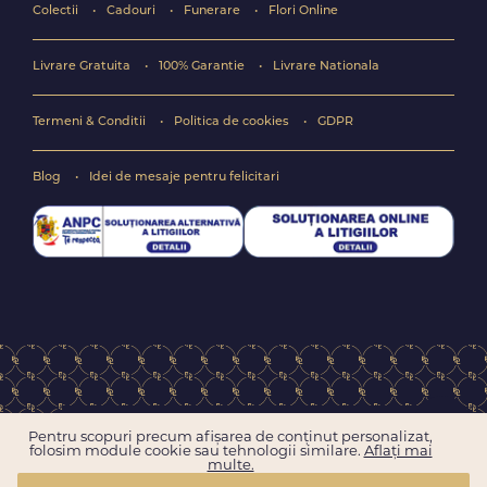
Colectii
Cadouri
Funerare
Flori Online
Livrare Gratuita
100% Garantie
Livrare Nationala
Termeni & Conditii
Politica de cookies
GDPR
Blog
Idei de mesaje pentru felicitari
Copyright © 2004-2026 Floraria online FlorideLux.ro
Pentru scopuri precum afișarea de conținut personalizat,
Toate drepturile rezervate
folosim module cookie sau tehnologii similare.
Aflați mai
multe.