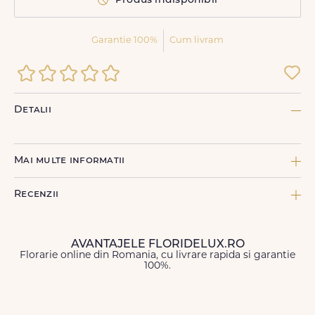
Produs indisponibil
Garantie 100%
Cum livram
Detalii
Mai multe informatii
COMPONENTE:
Recenzii
10 x Bouvardia, 1 x SAMPANIE MOET CHANDON BRUT
IMPERIAL, 1 x Suport buchet Black&Gold, 9 x Trandafir
Vuvuzela
AVANTAJELE FLORIDELUX.RO
TIPURI DE FLORI:
Florarie online din Romania, cu livrare rapida si garantie
Gerbera, Santini
100%.
Nume
*
TIP DE PRODUS:
Buchete de flori